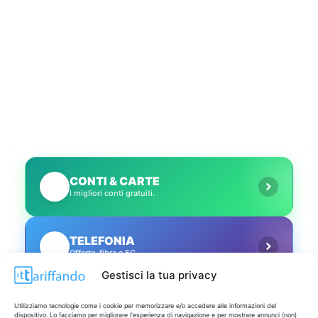
CONTI & CARTE
💳
I migliori conti gratuiti.
TELEFONIA
📱
Offerte, fibra e 5G.
Gestisci la tua privacy
GRANDI OFFERTE
🔥
Utilizziamo tecnologie come i cookie per memorizzare e/o accedere alle informazioni del
Le migliori occasioni oggi.
dispositivo. Lo facciamo per migliorare l'esperienza di navigazione e per mostrare annunci (non)