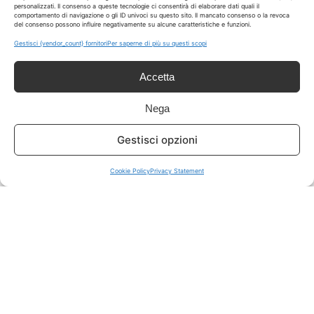
personalizzati. Il consenso a queste tecnologie ci consentirà di elaborare dati quali il
comportamento di navigazione o gli ID univoci su questo sito. Il mancato consenso o la revoca
del consenso possono influire negativamente su alcune caratteristiche e funzioni.
ISCRIVITI A TUTTO
➔
Gestisci {vendor_count} fornitori
Per saperne di più su questi scopi
Un click per tutti i canali!
Accetta
LIVE OFFERTE
Nega
🔥
💻
Gestisci opzioni
Tutte
Tech
Cookie Policy
Privacy Statement
🛒
👗
Spesa
Moda
🏠
💎
Casa
Extra