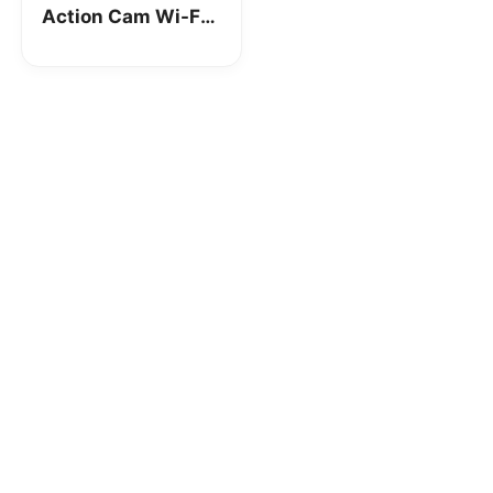
Action Cam Wi-Fi:
la nostra
recensione
[CODICE SCONTO]