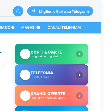
Migliori offerte su Telegram
RAZIONI
MAGAZINE
CANALI TELEGRAM
CONTI & CARTE
💳
I migliori conti gratuiti.
TELEFONIA
📱
Offerte, fibra e 5G.
GRANDI OFFERTE
🔥
Le migliori occasioni oggi.