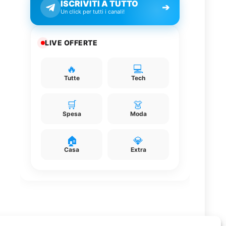
ISCRIVITI A TUTTO
➔
Un click per tutti i canali!
LIVE OFFERTE
🔥
💻
Tutte
Tech
🛒
👗
Spesa
Moda
🏠
💎
Casa
Extra