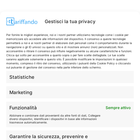
Gestisci la tua privacy
Per fornire le migliori esperienze, noi e i nostri partner utilizziamo tecnologie come i cookie per
memorizzare e/o accedere alle informazioni del dispositivo. Il consenso a queste tecnologie
permetterà a noi e ai nostri partner di elaborare dati personali come il comportamento durante la
navigazione o gli ID univoci su questo sito e di mostrare annunci (non) personalizzati. Non
acconsentire o ritirare il consenso può influire negativamente su alcune caratteristiche e funzioni.
Clicca qui sotto per acconsentire a quanto sopra o per fare scelte dettagliate. Le tue scelte
saranno applicate solamente a questo sito. È possibile modificare le impostazioni in qualsiasi
momento, compreso il ritiro del consenso, utilizzando i pulsanti della Cookie Policy o cliccando
sul pulsante di gestione del consenso nella parte inferiore dello schermo.
Statistiche
CONTI & CARTE
💳
I migliori conti gratuiti.
Marketing
TELEFONIA
📱
Funzionalità
Sempre attivo
Offerte, fibra e 5G.
Abbinare e combinare dati provenienti da altre fonti di dati, Collegare
diversi dispositivi, Identificare i dispositivi in base alle informazioni
trasmesse automaticamente.
GRANDI OFFERTE
🔥
Garantire la sicurezza, prevenire e
Le migliori occasioni oggi.