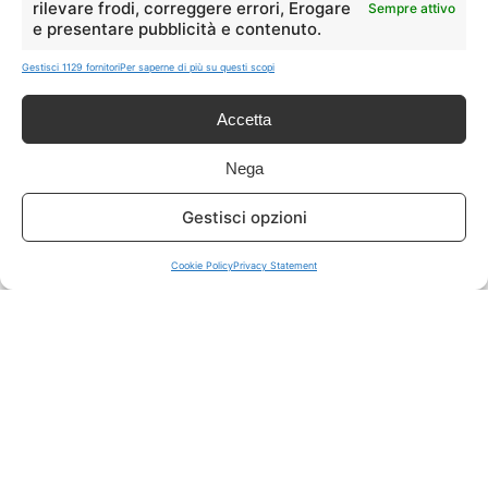
rilevare frodi, correggere errori, Erogare
Sempre attivo
e presentare pubblicità e contenuto.
ISCRIVITI A TUTTO
➔
Gestisci 1129 fornitori
Per saperne di più su questi scopi
Un click per tutti i canali!
Accetta
LIVE OFFERTE
Nega
🔥
💻
Gestisci opzioni
Tutte
Tech
Cookie Policy
Privacy Statement
🛒
👗
Spesa
Moda
🏠
💎
Casa
Extra