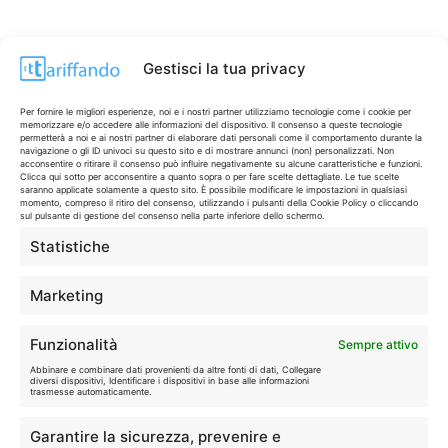
Gestisci la tua privacy
Per fornire le migliori esperienze, noi e i nostri partner utilizziamo tecnologie come i cookie per
memorizzare e/o accedere alle informazioni del dispositivo. Il consenso a queste tecnologie
permetterà a noi e ai nostri partner di elaborare dati personali come il comportamento durante la
navigazione o gli ID univoci su questo sito e di mostrare annunci (non) personalizzati. Non
acconsentire o ritirare il consenso può influire negativamente su alcune caratteristiche e funzioni.
Clicca qui sotto per acconsentire a quanto sopra o per fare scelte dettagliate. Le tue scelte
saranno applicate solamente a questo sito. È possibile modificare le impostazioni in qualsiasi
momento, compreso il ritiro del consenso, utilizzando i pulsanti della Cookie Policy o cliccando
sul pulsante di gestione del consenso nella parte inferiore dello schermo.
Statistiche
CONTI & CARTE
💳
I migliori conti gratuiti.
Marketing
TELEFONIA
📱
Funzionalità
Sempre attivo
Offerte, fibra e 5G.
Abbinare e combinare dati provenienti da altre fonti di dati, Collegare
diversi dispositivi, Identificare i dispositivi in base alle informazioni
trasmesse automaticamente.
GRANDI OFFERTE
🔥
Garantire la sicurezza, prevenire e
Le migliori occasioni oggi.