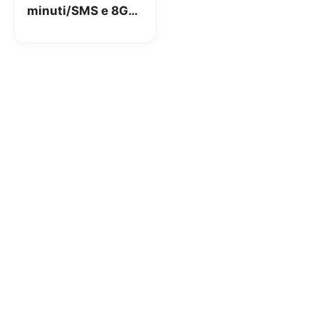
minuti/SMS e 8GB
a 6,99€