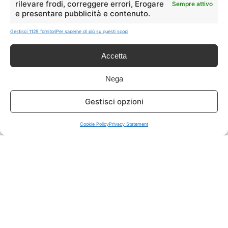
rilevare frodi, correggere errori, Erogare
Sempre attivo
e presentare pubblicità e contenuto.
ISCRIVITI A TUTTO
➔
Gestisci 1129 fornitori
Per saperne di più su questi scopi
Un click per tutti i canali!
Accetta
LIVE OFFERTE
Nega
🔥
💻
Gestisci opzioni
Tutte
Tech
Cookie Policy
Privacy Statement
🛒
👗
Spesa
Moda
🏠
💎
Casa
Extra