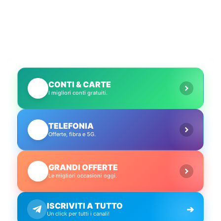
CONTI & CARTE
💳
I migliori conti gratuiti.
TELEFONIA
📱
Offerte, fibra e 5G.
GRANDI OFFERTE
🔥
Le migliori occasioni oggi.
ISCRIVITI A TUTTO
➔
Un click per tutti i canali!