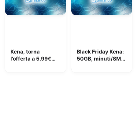
Kena, torna
Black Friday Kena:
l’offerta a 5,99€
50GB, minuti/SMS
con 50GB – In
illimitati a 5,99€ e
regalo buono
un Buono Amazon
Amazon da 10€
10€ in regalo