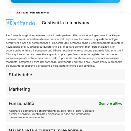
LIVE OFFERTE
Gestisci la tua privacy
🔥
💻
Tutte
Tech
Per fornire le migliori esperienze, noi e i nostri partner utilizziamo tecnologie come i cookie per
memorizzare e/o accedere alle informazioni del dispositivo. Il consenso a queste tecnologie
permetterà a noi e ai nostri partner di elaborare dati personali come il comportamento durante la
navigazione o gli ID univoci su questo sito e di mostrare annunci (non) personalizzati. Non
🛒
👗
acconsentire o ritirare il consenso può influire negativamente su alcune caratteristiche e funzioni.
Spesa
Moda
Clicca qui sotto per acconsentire a quanto sopra o per fare scelte dettagliate. Le tue scelte
saranno applicate solamente a questo sito. È possibile modificare le impostazioni in qualsiasi
momento, compreso il ritiro del consenso, utilizzando i pulsanti della Cookie Policy o cliccando
sul pulsante di gestione del consenso nella parte inferiore dello schermo.
🏠
💎
Statistiche
Casa
Extra
Marketing
Funzionalità
Sempre attivo
Abbinare e combinare dati provenienti da altre fonti di dati, Collegare
diversi dispositivi, Identificare i dispositivi in base alle informazioni
Disclaimer
trasmesse automaticamente.
I marchi citati appartengono ai rispettivi proprietari. Le offerte
Garantire la sicurezza, prevenire e