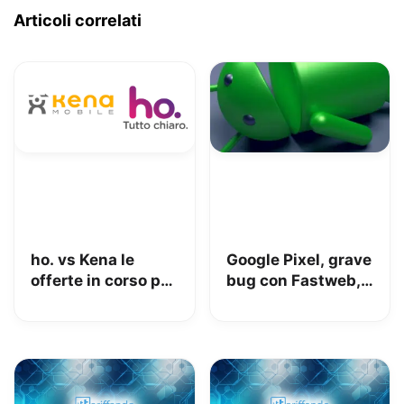
Articoli correlati
ho. vs Kena le
Google Pixel, grave
offerte in corso per
bug con Fastweb,
chi passa da iliad e
Kena e WindTre:
virtuali
chiamate in uscita
“sconosciute”