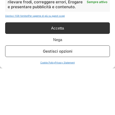
rilevare frodi, correggere errori, Erogare
Sempre attivo
e presentare pubblicità e contenuto.
ISCRIVITI A TUTTO
➔
Gestisci 1129 fornitori
Per saperne di più su questi scopi
Un click per tutti i canali!
Accetta
LIVE OFFERTE
Nega
🔥
💻
Gestisci opzioni
Tutte
Tech
Cookie Policy
Privacy Statement
🛒
👗
Spesa
Moda
🏠
💎
Casa
Extra