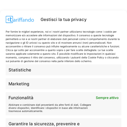
Gestisci la tua privacy
Per fornire le migliori esperienze, noi e i nostri partner utilizziamo tecnologie come i cookie per
memorizzare e/o accedere alle informazioni del dispositivo. Il consenso a queste tecnologie
permetterà a noi e ai nostri partner di elaborare dati personali come il comportamento durante la
navigazione o gli ID univoci su questo sito e di mostrare annunci (non) personalizzati. Non
acconsentire o ritirare il consenso può influire negativamente su alcune caratteristiche e funzioni.
Clicca qui sotto per acconsentire a quanto sopra o per fare scelte dettagliate. Le tue scelte
saranno applicate solamente a questo sito. È possibile modificare le impostazioni in qualsiasi
momento, compreso il ritiro del consenso, utilizzando i pulsanti della Cookie Policy o cliccando
sul pulsante di gestione del consenso nella parte inferiore dello schermo.
Statistiche
CONTI & CARTE
💳
I migliori conti gratuiti.
Marketing
TELEFONIA
📱
Funzionalità
Sempre attivo
Offerte, fibra e 5G.
Abbinare e combinare dati provenienti da altre fonti di dati, Collegare
diversi dispositivi, Identificare i dispositivi in base alle informazioni
trasmesse automaticamente.
GRANDI OFFERTE
🔥
Garantire la sicurezza, prevenire e
Le migliori occasioni oggi.