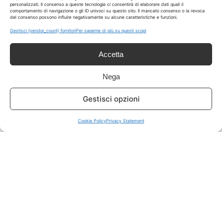
personalizzati. Il consenso a queste tecnologie ci consentirà di elaborare dati quali il
comportamento di navigazione o gli ID univoci su questo sito. Il mancato consenso o la revoca
del consenso possono influire negativamente su alcune caratteristiche e funzioni.
ISCRIVITI A TUTTO
➔
Gestisci {vendor_count} fornitori
Per saperne di più su questi scopi
Un click per tutti i canali!
Accetta
LIVE OFFERTE
Nega
🔥
💻
Gestisci opzioni
Tutte
Tech
Cookie Policy
Privacy Statement
🛒
👗
Spesa
Moda
🏠
💎
Casa
Extra