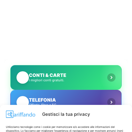
CONTI & CARTE
💳
I migliori conti gratuiti.
TELEFONIA
📱
Offerte, fibra e 5G.
Gestisci la tua privacy
GRANDI OFFERTE
🔥
Utilizziamo tecnologie come i cookie per memorizzare e/o accedere alle informazioni del
Le migliori occasioni oggi.
dispositivo. Lo facciamo per migliorare l'esperienza di navigazione e per mostrare annunci (non)