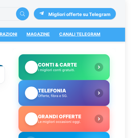
Migliori offerte su Telegram
RAZIONI
MAGAZINE
CANALI TELEGRAM
CONTI & CARTE
💳
I migliori conti gratuiti.
TELEFONIA
📱
Offerte, fibra e 5G.
GRANDI OFFERTE
🔥
Le migliori occasioni oggi.