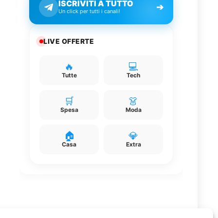
ISCRIVITI A TUTTO
➔
Un click per tutti i canali!
LIVE OFFERTE
🔥
💻
Tutte
Tech
🛒
👗
Spesa
Moda
🏠
💎
Casa
Extra