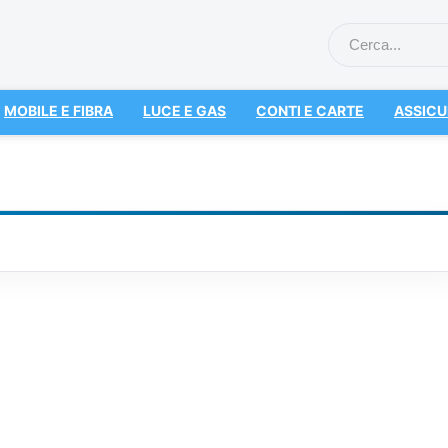
MOBILE E FIBRA
LUCE E GAS
CONTI E CARTE
ASSICU