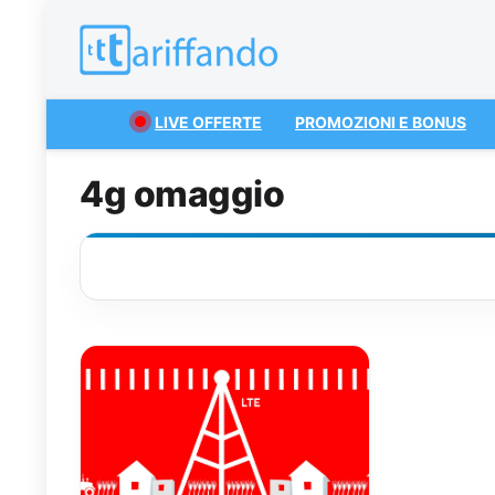
LIVE OFFERTE
PROMOZIONI E BONUS
4g omaggio