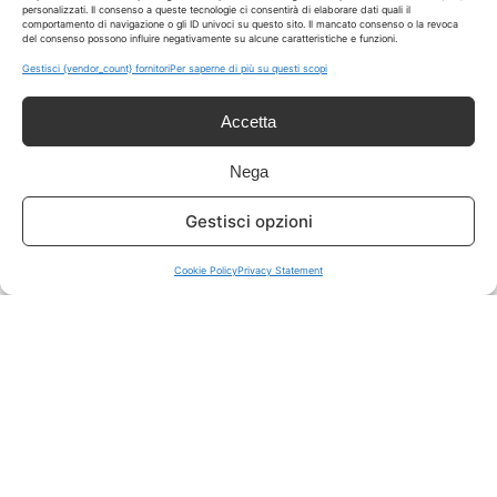
personalizzati. Il consenso a queste tecnologie ci consentirà di elaborare dati quali il
comportamento di navigazione o gli ID univoci su questo sito. Il mancato consenso o la revoca
del consenso possono influire negativamente su alcune caratteristiche e funzioni.
ISCRIVITI A TUTTO
➔
Gestisci {vendor_count} fornitori
Per saperne di più su questi scopi
Un click per tutti i canali!
Accetta
LIVE OFFERTE
Nega
🔥
💻
Gestisci opzioni
Tutte
Tech
Cookie Policy
Privacy Statement
🛒
👗
Spesa
Moda
🏠
💎
Casa
Extra