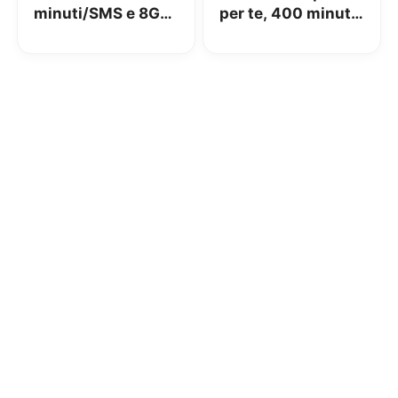
minuti/SMS e 8GB
per te, 400 minuti,
a 6,99€
1000 SMS e 3GB in
4G a 7€!