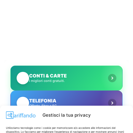
CONTI & CARTE
💳
I migliori conti gratuiti.
TELEFONIA
📱
Offerte, fibra e 5G.
Gestisci la tua privacy
GRANDI OFFERTE
🔥
Utilizziamo tecnologie come i cookie per memorizzare e/o accedere alle informazioni del
Le migliori occasioni oggi.
dispositivo. Lo facciamo per migliorare l'esperienza di navigazione e per mostrare annunci (non)