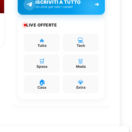
ISCRIVITI A TUTTO
➔
Un click per tutti i canali!
LIVE OFFERTE
🔥
💻
Tutte
Tech
🛒
👗
Spesa
Moda
🏠
💎
Casa
Extra