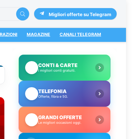
Migliori offerte su Telegram
RAZIONI
MAGAZINE
CANALI TELEGRAM
CONTI & CARTE
💳
I migliori conti gratuiti.
TELEFONIA
📱
Offerte, fibra e 5G.
GRANDI OFFERTE
🔥
Le migliori occasioni oggi.