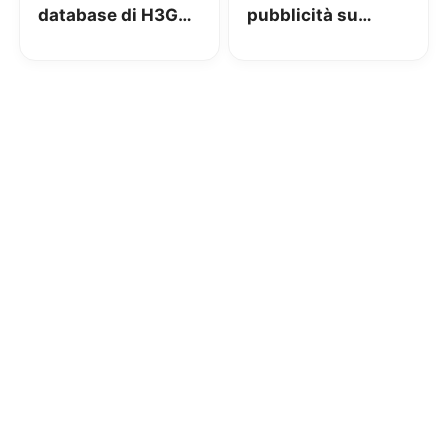
database di H3G
pubblicità su
britannico
internet: predica
bene e razzola
male