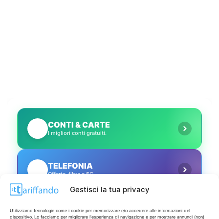
CONTI & CARTE
💳
I migliori conti gratuiti.
TELEFONIA
📱
Offerte, fibra e 5G.
Gestisci la tua privacy
GRANDI OFFERTE
🔥
Utilizziamo tecnologie come i cookie per memorizzare e/o accedere alle informazioni del
Le migliori occasioni oggi.
dispositivo. Lo facciamo per migliorare l'esperienza di navigazione e per mostrare annunci (non)