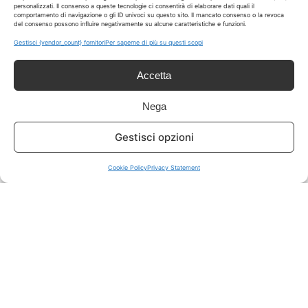
personalizzati. Il consenso a queste tecnologie ci consentirà di elaborare dati quali il
comportamento di navigazione o gli ID univoci su questo sito. Il mancato consenso o la revoca
del consenso possono influire negativamente su alcune caratteristiche e funzioni.
ISCRIVITI A TUTTO
➔
Gestisci {vendor_count} fornitori
Per saperne di più su questi scopi
Un click per tutti i canali!
Accetta
LIVE OFFERTE
Nega
🔥
💻
Gestisci opzioni
Tutte
Tech
Cookie Policy
Privacy Statement
🛒
👗
Spesa
Moda
🏠
💎
Casa
Extra