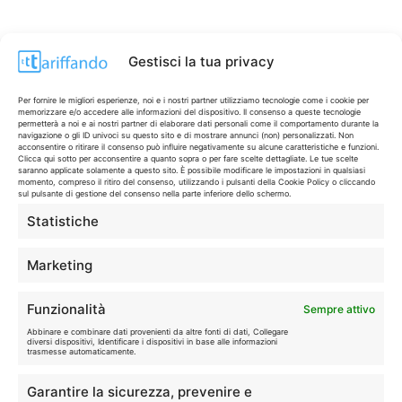
Gestisci la tua privacy
Per fornire le migliori esperienze, noi e i nostri partner utilizziamo tecnologie come i cookie per
memorizzare e/o accedere alle informazioni del dispositivo. Il consenso a queste tecnologie
permetterà a noi e ai nostri partner di elaborare dati personali come il comportamento durante la
navigazione o gli ID univoci su questo sito e di mostrare annunci (non) personalizzati. Non
acconsentire o ritirare il consenso può influire negativamente su alcune caratteristiche e funzioni.
Clicca qui sotto per acconsentire a quanto sopra o per fare scelte dettagliate. Le tue scelte
saranno applicate solamente a questo sito. È possibile modificare le impostazioni in qualsiasi
momento, compreso il ritiro del consenso, utilizzando i pulsanti della Cookie Policy o cliccando
sul pulsante di gestione del consenso nella parte inferiore dello schermo.
Statistiche
CONTI & CARTE
💳
I migliori conti gratuiti.
Marketing
TELEFONIA
📱
Funzionalità
Sempre attivo
Offerte, fibra e 5G.
Abbinare e combinare dati provenienti da altre fonti di dati, Collegare
diversi dispositivi, Identificare i dispositivi in base alle informazioni
trasmesse automaticamente.
GRANDI OFFERTE
🔥
Garantire la sicurezza, prevenire e
Le migliori occasioni oggi.