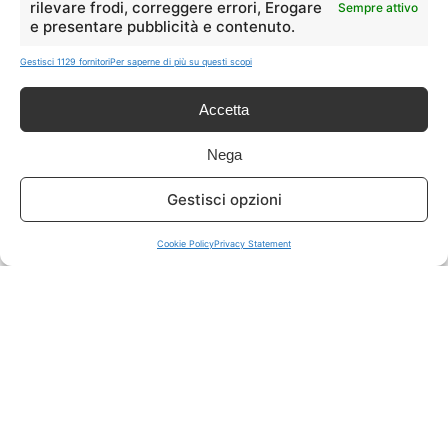
rilevare frodi, correggere errori, Erogare
Sempre attivo
e presentare pubblicità e contenuto.
ISCRIVITI A TUTTO
➔
Gestisci 1129 fornitori
Per saperne di più su questi scopi
Un click per tutti i canali!
Accetta
LIVE OFFERTE
Nega
🔥
💻
Gestisci opzioni
Tutte
Tech
Cookie Policy
Privacy Statement
🛒
👗
Spesa
Moda
🏠
💎
Casa
Extra