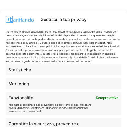
Gestisci la tua privacy
Per fornire le migliori esperienze, noi e i nostri partner utilizziamo tecnologie come i cookie per
memorizzare e/o accedere alle informazioni del dispositivo. Il consenso a queste tecnologie
permetterà a noi e ai nostri partner di elaborare dati personali come il comportamento durante la
navigazione o gli ID univoci su questo sito e di mostrare annunci (non) personalizzati. Non
acconsentire o ritirare il consenso può influire negativamente su alcune caratteristiche e funzioni.
Clicca qui sotto per acconsentire a quanto sopra o per fare scelte dettagliate. Le tue scelte
saranno applicate solamente a questo sito. È possibile modificare le impostazioni in qualsiasi
momento, compreso il ritiro del consenso, utilizzando i pulsanti della Cookie Policy o cliccando
sul pulsante di gestione del consenso nella parte inferiore dello schermo.
Statistiche
CONTI & CARTE
💳
I migliori conti gratuiti.
Marketing
TELEFONIA
📱
Funzionalità
Sempre attivo
Offerte, fibra e 5G.
Abbinare e combinare dati provenienti da altre fonti di dati, Collegare
diversi dispositivi, Identificare i dispositivi in base alle informazioni
trasmesse automaticamente.
GRANDI OFFERTE
🔥
Garantire la sicurezza, prevenire e
Le migliori occasioni oggi.