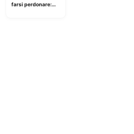
farsi perdonare:
2GB extra per un
anno ai clienti
rimodulati