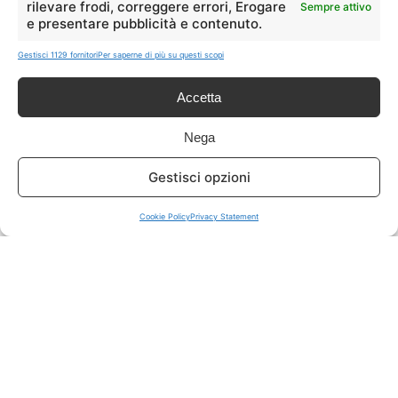
rilevare frodi, correggere errori, Erogare
Sempre attivo
e presentare pubblicità e contenuto.
ISCRIVITI A TUTTO
➔
Gestisci 1129 fornitori
Per saperne di più su questi scopi
Un click per tutti i canali!
Accetta
LIVE OFFERTE
Nega
🔥
💻
Gestisci opzioni
Tutte
Tech
Cookie Policy
Privacy Statement
🛒
👗
Spesa
Moda
🏠
💎
Casa
Extra