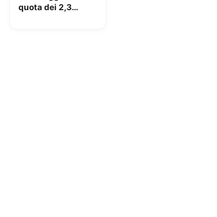
quota dei 2,3
milioni di clienti in
4 mesi