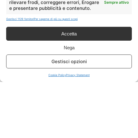
rilevare frodi, correggere errori, Erogare
Sempre attivo
e presentare pubblicità e contenuto.
ISCRIVITI A TUTTO
➔
Gestisci 1129 fornitori
Per saperne di più su questi scopi
Un click per tutti i canali!
Accetta
LIVE OFFERTE
Nega
🔥
💻
Gestisci opzioni
Tutte
Tech
Cookie Policy
Privacy Statement
🛒
👗
Spesa
Moda
🏠
💎
Casa
Extra