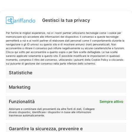
Gestisci la tua privacy
Per fornire le migliori esperienze, noi e i nostri partner utilizziamo tecnologie come i cookie per
memorizzare e/o accedere alle informazioni del dispositivo. Il consenso a queste tecnologie
permetterà a noi e ai nostri partner di elaborare dati personali come il comportamento durante la
navigazione o gli ID univoci su questo sito e di mostrare annunci (non) personalizzati. Non
acconsentire o ritirare il consenso può influire negativamente su alcune caratteristiche e funzioni.
Clicca qui sotto per acconsentire a quanto sopra o per fare scelte dettagliate. Le tue scelte
saranno applicate solamente a questo sito. È possibile modificare le impostazioni in qualsiasi
momento, compreso il ritiro del consenso, utilizzando i pulsanti della Cookie Policy o cliccando
sul pulsante di gestione del consenso nella parte inferiore dello schermo.
Statistiche
CONTI & CARTE
💳
I migliori conti gratuiti.
Marketing
TELEFONIA
📱
Funzionalità
Sempre attivo
Offerte, fibra e 5G.
Abbinare e combinare dati provenienti da altre fonti di dati, Collegare
diversi dispositivi, Identificare i dispositivi in base alle informazioni
trasmesse automaticamente.
GRANDI OFFERTE
🔥
Garantire la sicurezza, prevenire e
Le migliori occasioni oggi.