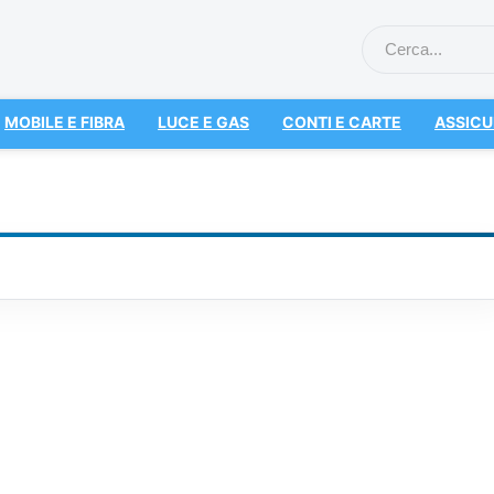
MOBILE E FIBRA
LUCE E GAS
CONTI E CARTE
ASSICU