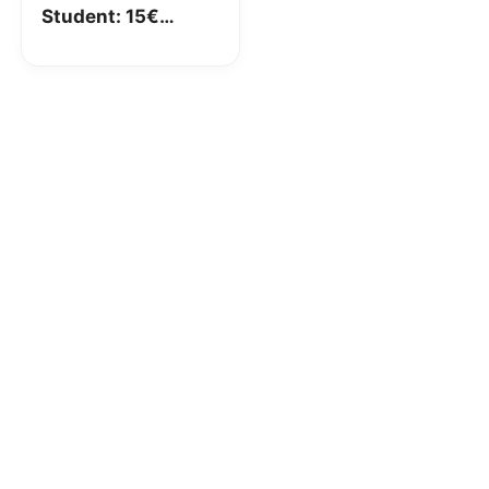
Student: 15€
GRATIS
acquistando 50€
di libri universitari