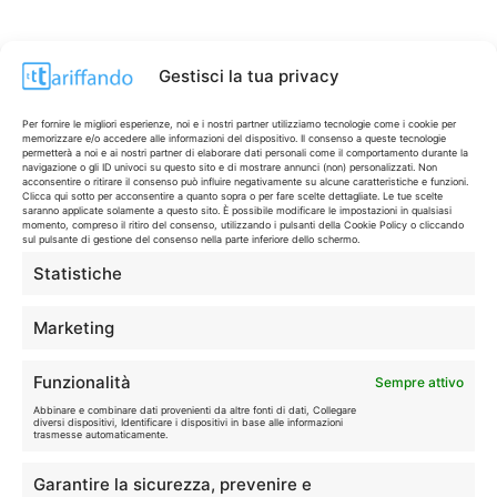
Gestisci la tua privacy
Per fornire le migliori esperienze, noi e i nostri partner utilizziamo tecnologie come i cookie per
memorizzare e/o accedere alle informazioni del dispositivo. Il consenso a queste tecnologie
permetterà a noi e ai nostri partner di elaborare dati personali come il comportamento durante la
navigazione o gli ID univoci su questo sito e di mostrare annunci (non) personalizzati. Non
acconsentire o ritirare il consenso può influire negativamente su alcune caratteristiche e funzioni.
Clicca qui sotto per acconsentire a quanto sopra o per fare scelte dettagliate. Le tue scelte
saranno applicate solamente a questo sito. È possibile modificare le impostazioni in qualsiasi
momento, compreso il ritiro del consenso, utilizzando i pulsanti della Cookie Policy o cliccando
sul pulsante di gestione del consenso nella parte inferiore dello schermo.
Statistiche
CONTI & CARTE
💳
I migliori conti gratuiti.
Marketing
TELEFONIA
📱
Funzionalità
Sempre attivo
Offerte, fibra e 5G.
Abbinare e combinare dati provenienti da altre fonti di dati, Collegare
diversi dispositivi, Identificare i dispositivi in base alle informazioni
trasmesse automaticamente.
GRANDI OFFERTE
🔥
Garantire la sicurezza, prevenire e
Le migliori occasioni oggi.