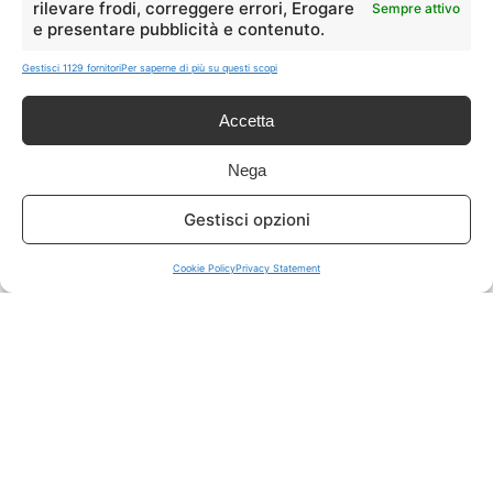
rilevare frodi, correggere errori, Erogare
Sempre attivo
e presentare pubblicità e contenuto.
ISCRIVITI A TUTTO
➔
Gestisci 1129 fornitori
Per saperne di più su questi scopi
Un click per tutti i canali!
Accetta
LIVE OFFERTE
Nega
🔥
💻
Gestisci opzioni
Tutte
Tech
Cookie Policy
Privacy Statement
🛒
👗
Spesa
Moda
🏠
💎
Casa
Extra