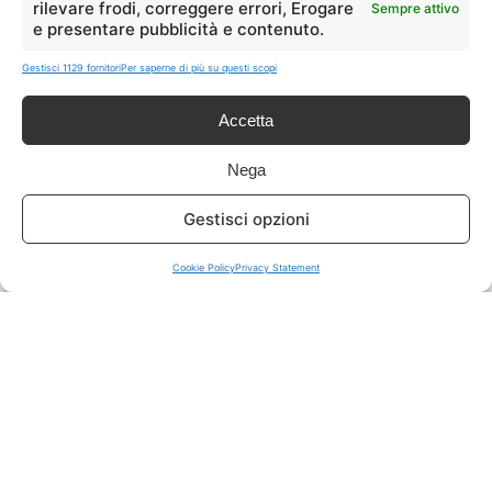
rilevare frodi, correggere errori, Erogare
Sempre attivo
e presentare pubblicità e contenuto.
ISCRIVITI A TUTTO
➔
Gestisci 1129 fornitori
Per saperne di più su questi scopi
Un click per tutti i canali!
Accetta
LIVE OFFERTE
Nega
🔥
💻
Gestisci opzioni
Tutte
Tech
Cookie Policy
Privacy Statement
🛒
👗
Spesa
Moda
🏠
💎
Casa
Extra