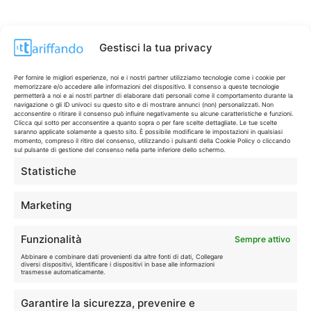
Gestisci la tua privacy
Per fornire le migliori esperienze, noi e i nostri partner utilizziamo tecnologie come i cookie per
memorizzare e/o accedere alle informazioni del dispositivo. Il consenso a queste tecnologie
permetterà a noi e ai nostri partner di elaborare dati personali come il comportamento durante la
navigazione o gli ID univoci su questo sito e di mostrare annunci (non) personalizzati. Non
acconsentire o ritirare il consenso può influire negativamente su alcune caratteristiche e funzioni.
Clicca qui sotto per acconsentire a quanto sopra o per fare scelte dettagliate. Le tue scelte
saranno applicate solamente a questo sito. È possibile modificare le impostazioni in qualsiasi
momento, compreso il ritiro del consenso, utilizzando i pulsanti della Cookie Policy o cliccando
sul pulsante di gestione del consenso nella parte inferiore dello schermo.
Statistiche
CONTI & CARTE
💳
I migliori conti gratuiti.
Marketing
TELEFONIA
📱
Funzionalità
Sempre attivo
Offerte, fibra e 5G.
Abbinare e combinare dati provenienti da altre fonti di dati, Collegare
diversi dispositivi, Identificare i dispositivi in base alle informazioni
trasmesse automaticamente.
GRANDI OFFERTE
🔥
Garantire la sicurezza, prevenire e
Le migliori occasioni oggi.