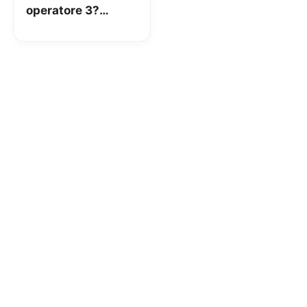
operatore 3?
Mission
Impossible!