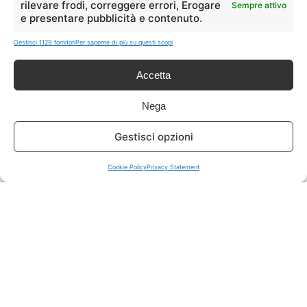
rilevare frodi, correggere errori, Erogare
Sempre attivo
e presentare pubblicità e contenuto.
ISCRIVITI A TUTTO
➔
Gestisci 1129 fornitori
Per saperne di più su questi scopi
Un click per tutti i canali!
Accetta
LIVE OFFERTE
Nega
🔥
💻
Gestisci opzioni
Tutte
Tech
Cookie Policy
Privacy Statement
🛒
👗
Spesa
Moda
🏠
💎
Casa
Extra