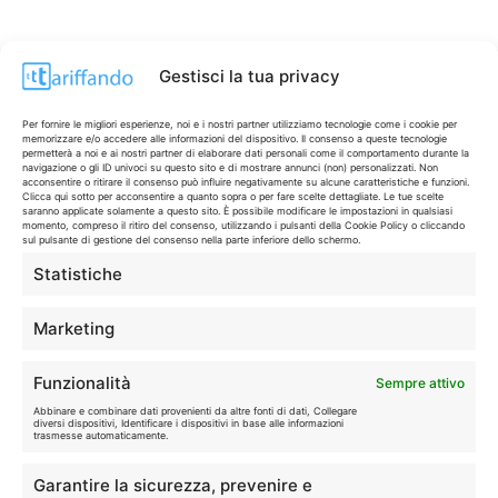
Gestisci la tua privacy
Per fornire le migliori esperienze, noi e i nostri partner utilizziamo tecnologie come i cookie per
memorizzare e/o accedere alle informazioni del dispositivo. Il consenso a queste tecnologie
permetterà a noi e ai nostri partner di elaborare dati personali come il comportamento durante la
navigazione o gli ID univoci su questo sito e di mostrare annunci (non) personalizzati. Non
acconsentire o ritirare il consenso può influire negativamente su alcune caratteristiche e funzioni.
Clicca qui sotto per acconsentire a quanto sopra o per fare scelte dettagliate. Le tue scelte
saranno applicate solamente a questo sito. È possibile modificare le impostazioni in qualsiasi
momento, compreso il ritiro del consenso, utilizzando i pulsanti della Cookie Policy o cliccando
sul pulsante di gestione del consenso nella parte inferiore dello schermo.
Statistiche
CONTI & CARTE
💳
I migliori conti gratuiti.
Marketing
TELEFONIA
📱
Funzionalità
Sempre attivo
Offerte, fibra e 5G.
Abbinare e combinare dati provenienti da altre fonti di dati, Collegare
diversi dispositivi, Identificare i dispositivi in base alle informazioni
trasmesse automaticamente.
GRANDI OFFERTE
🔥
Garantire la sicurezza, prevenire e
Le migliori occasioni oggi.