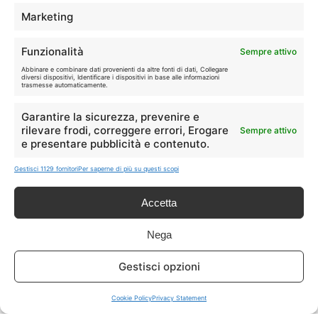
TELEFONIA
📱
Marketing
Offerte, fibra e 5G.
Funzionalità
Sempre attivo
GRANDI OFFERTE
Abbinare e combinare dati provenienti da altre fonti di dati, Collegare
🔥
diversi dispositivi, Identificare i dispositivi in base alle informazioni
Le migliori occasioni oggi.
trasmesse automaticamente.
Garantire la sicurezza, prevenire e
ISCRIVITI A TUTTO
➔
rilevare frodi, correggere errori, Erogare
Sempre attivo
Un click per tutti i canali!
e presentare pubblicità e contenuto.
Gestisci 1129 fornitori
Per saperne di più su questi scopi
LIVE OFFERTE
Accetta
🔥
💻
Tutte
Tech
Nega
🛒
👗
Gestisci opzioni
Spesa
Moda
Cookie Policy
Privacy Statement
🏠
💎