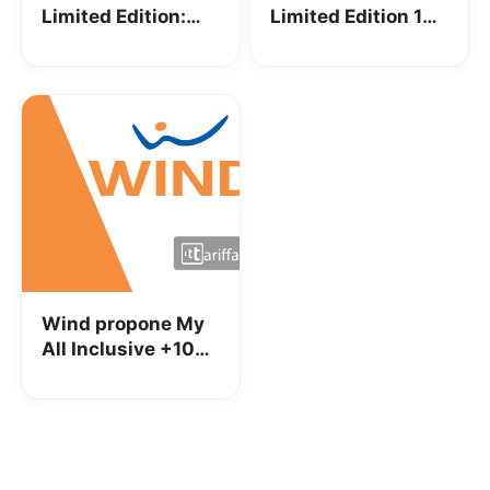
Limited Edition:
Limited Edition 10:
300 minuti, 100
1000 minuti, 100
SMS e 4 GB a 9€
SMS e 5GB a 10€
Wind propone My
All Inclusive +100
per i già clienti