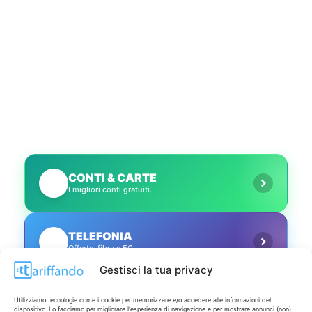
CONTI & CARTE
💳
I migliori conti gratuiti.
TELEFONIA
📱
Offerte, fibra e 5G.
Gestisci la tua privacy
GRANDI OFFERTE
🔥
Utilizziamo tecnologie come i cookie per memorizzare e/o accedere alle informazioni del
Le migliori occasioni oggi.
dispositivo. Lo facciamo per migliorare l'esperienza di navigazione e per mostrare annunci (non)