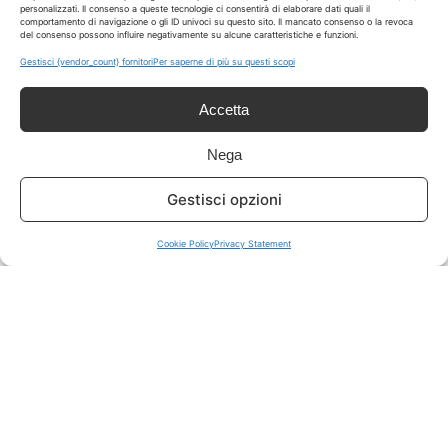
personalizzati. Il consenso a queste tecnologie ci consentirà di elaborare dati quali il
comportamento di navigazione o gli ID univoci su questo sito. Il mancato consenso o la revoca
del consenso possono influire negativamente su alcune caratteristiche e funzioni.
ISCRIVITI A TUTTO
➔
Gestisci {vendor_count} fornitori
Per saperne di più su questi scopi
Un click per tutti i canali!
Accetta
LIVE OFFERTE
Nega
🔥
💻
Gestisci opzioni
Tutte
Tech
Cookie Policy
Privacy Statement
🛒
👗
Spesa
Moda
🏠
💎
Casa
Extra