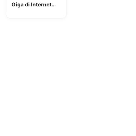
Giga di Internet
gratis per 60 giorni
ai maturandi