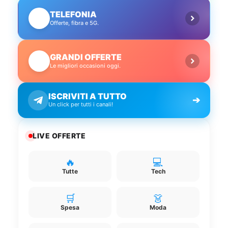
TELEFONIA
📱
Offerte, fibra e 5G.
GRANDI OFFERTE
🔥
Le migliori occasioni oggi.
ISCRIVITI A TUTTO
➔
Un click per tutti i canali!
LIVE OFFERTE
🔥
💻
Tutte
Tech
🛒
👗
Spesa
Moda