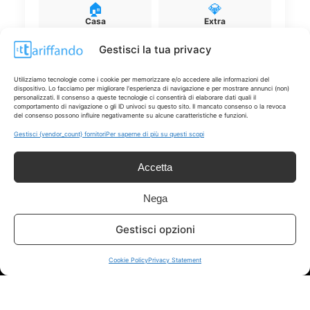
🏠
💎
Casa
Extra
Gestisci la tua privacy
Utilizziamo tecnologie come i cookie per memorizzare e/o accedere alle informazioni del
dispositivo. Lo facciamo per migliorare l'esperienza di navigazione e per mostrare annunci (non)
personalizzati. Il consenso a queste tecnologie ci consentirà di elaborare dati quali il
comportamento di navigazione o gli ID univoci su questo sito. Il mancato consenso o la revoca
Disclaimer
del consenso possono influire negativamente su alcune caratteristiche e funzioni.
Gestisci {vendor_count} fornitori
Per saperne di più su questi scopi
I marchi citati appartengono ai rispettivi proprietari. Le offerte
segnalate possono subire variazioni: verifica sempre le condizioni
Accetta
sui siti ufficiali.
Nega
Gestisci opzioni
Info
Cookie Policy
Privacy Statement
In qualità di Affiliato Amazon ed eBay, Tariffando riceve un
guadagno dagli acquisti idonei.
Note Legali
|
Cookie Policy