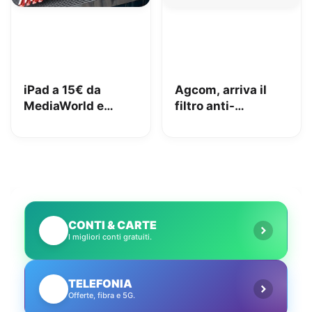
iPad a 15€ da
Agcom, arriva il
MediaWorld e
filtro anti-
adesso lo vuole
spoofing: addio al
indietro: come
telemarketing
stanno le cose e
selvaggio?
cosa abbiamo fatto
noi
CONTI & CARTE
💳
I migliori conti gratuiti.
TELEFONIA
📱
Offerte, fibra e 5G.