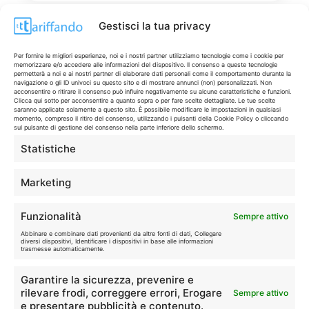
Gestisci la tua privacy
Per fornire le migliori esperienze, noi e i nostri partner utilizziamo tecnologie come i cookie per
Disclaimer
memorizzare e/o accedere alle informazioni del dispositivo. Il consenso a queste tecnologie
permetterà a noi e ai nostri partner di elaborare dati personali come il comportamento durante la
navigazione o gli ID univoci su questo sito e di mostrare annunci (non) personalizzati. Non
acconsentire o ritirare il consenso può influire negativamente su alcune caratteristiche e funzioni.
I marchi citati appartengono ai rispettivi proprietari. Le offerte
Clicca qui sotto per acconsentire a quanto sopra o per fare scelte dettagliate. Le tue scelte
saranno applicate solamente a questo sito. È possibile modificare le impostazioni in qualsiasi
segnalate possono subire variazioni: verifica sempre le condizioni
momento, compreso il ritiro del consenso, utilizzando i pulsanti della Cookie Policy o cliccando
sui siti ufficiali.
sul pulsante di gestione del consenso nella parte inferiore dello schermo.
Statistiche
Marketing
Info
Funzionalità
In qualità di Affiliato Amazon ed eBay, Tariffando riceve un
Sempre attivo
guadagno dagli acquisti idonei.
Abbinare e combinare dati provenienti da altre fonti di dati, Collegare
diversi dispositivi, Identificare i dispositivi in base alle informazioni
trasmesse automaticamente.
Note Legali
|
Cookie Policy
Garantire la sicurezza, prevenire e
rilevare frodi, correggere errori, Erogare
Sempre attivo
e presentare pubblicità e contenuto.