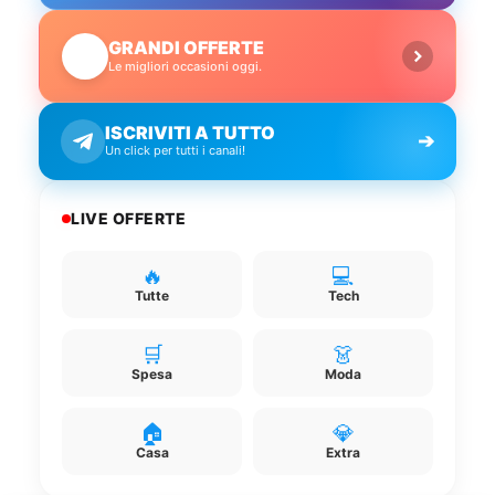
GRANDI OFFERTE
🔥
Le migliori occasioni oggi.
ISCRIVITI A TUTTO
➔
Un click per tutti i canali!
LIVE OFFERTE
🔥
💻
Tutte
Tech
🛒
👗
Spesa
Moda
🏠
💎
Casa
Extra