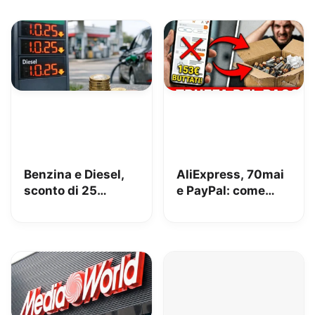
Benzina e Diesel,
AliExpress, 70mai
sconto di 25
e PayPal: come
centesimi da oggi
perdere 153€
[AGGIORNATO,
risolto!]