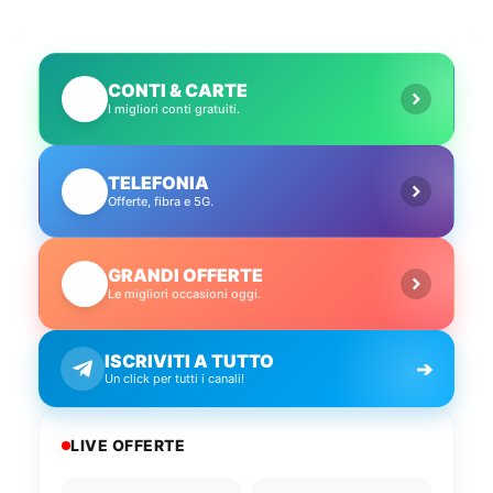
CONTI & CARTE
💳
I migliori conti gratuiti.
TELEFONIA
📱
Offerte, fibra e 5G.
GRANDI OFFERTE
🔥
Le migliori occasioni oggi.
ISCRIVITI A TUTTO
➔
Un click per tutti i canali!
LIVE OFFERTE