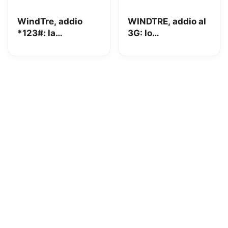
WindTre, addio
WINDTRE, addio al
*123#: la
3G: lo
lacrimuccia è
spegnimento
d’obbligo
totale è vicino