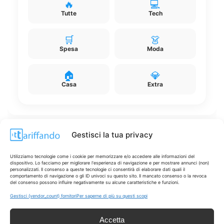
🔥
💻
Tutte
Tech
🛒
👗
Spesa
Moda
🏠
💎
Casa
Extra
Gestisci la tua privacy
Disclaimer
Utilizziamo tecnologie come i cookie per memorizzare e/o accedere alle informazioni del
dispositivo. Lo facciamo per migliorare l'esperienza di navigazione e per mostrare annunci (non)
personalizzati. Il consenso a queste tecnologie ci consentirà di elaborare dati quali il
I marchi citati appartengono ai rispettivi proprietari. Le offerte
comportamento di navigazione o gli ID univoci su questo sito. Il mancato consenso o la revoca
del consenso possono influire negativamente su alcune caratteristiche e funzioni.
segnalate possono subire variazioni: verifica sempre le condizioni
sui siti ufficiali.
Gestisci {vendor_count} fornitori
Per saperne di più su questi scopi
Accetta