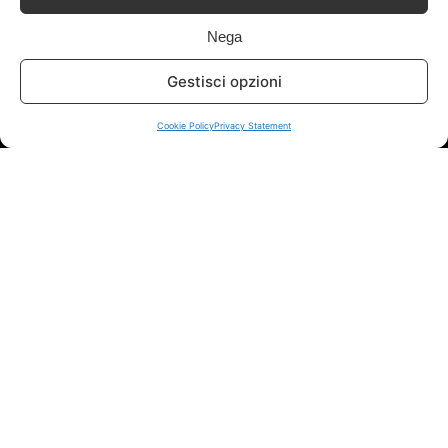
Info
Nega
In qualità di Affiliato Amazon ed eBay, Tariffando riceve un
Gestisci opzioni
guadagno dagli acquisti idonei.
Cookie Policy
Privacy Statement
Note Legali
|
Cookie Policy
Chi Siamo
|
Contattaci
© 2026 - Tariffando® è un marchio registrato - Tutti i diritti sono
riservati. - P. IVA 05424560877