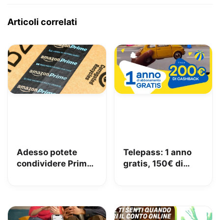
Articoli correlati
Adesso potete
Telepass: 1 anno
condividere Prime
gratis, 150€ di
in famiglia con
carburante e 50€
Amazon Family
di pedaggi GRATIS!