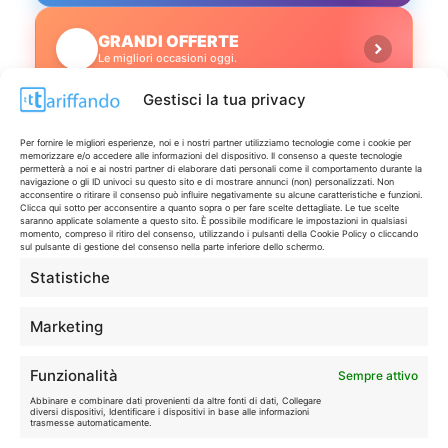
GRANDI OFFERTE
🔥
Le migliori occasioni oggi.
Gestisci la tua privacy
ISCRIVITI A TUTTO
➔
Un click per tutti i canali!
Per fornire le migliori esperienze, noi e i nostri partner utilizziamo tecnologie come i cookie per
memorizzare e/o accedere alle informazioni del dispositivo. Il consenso a queste tecnologie
permetterà a noi e ai nostri partner di elaborare dati personali come il comportamento durante la
navigazione o gli ID univoci su questo sito e di mostrare annunci (non) personalizzati. Non
LIVE OFFERTE
acconsentire o ritirare il consenso può influire negativamente su alcune caratteristiche e funzioni.
Clicca qui sotto per acconsentire a quanto sopra o per fare scelte dettagliate. Le tue scelte
saranno applicate solamente a questo sito. È possibile modificare le impostazioni in qualsiasi
momento, compreso il ritiro del consenso, utilizzando i pulsanti della Cookie Policy o cliccando
🔥
💻
sul pulsante di gestione del consenso nella parte inferiore dello schermo.
Tutte
Tech
Statistiche
🛒
👗
Marketing
Spesa
Moda
Funzionalità
Sempre attivo
🏠
💎
Abbinare e combinare dati provenienti da altre fonti di dati, Collegare
Casa
Extra
diversi dispositivi, Identificare i dispositivi in base alle informazioni
trasmesse automaticamente.