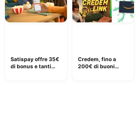
Satispay offre 35€
Credem, fino a
di bonus e tanti
200€ di buoni
servizi utili
Amazon con il
conto gratuito