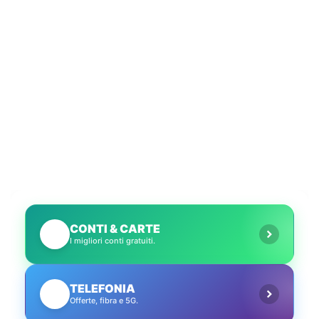
CONTI & CARTE
💳
I migliori conti gratuiti.
TELEFONIA
📱
Offerte, fibra e 5G.