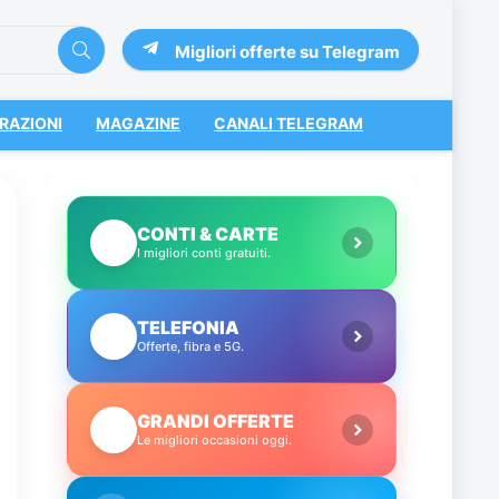
Migliori offerte su Telegram
RAZIONI
MAGAZINE
CANALI TELEGRAM
CONTI & CARTE
💳
I migliori conti gratuiti.
TELEFONIA
📱
Offerte, fibra e 5G.
GRANDI OFFERTE
🔥
Le migliori occasioni oggi.