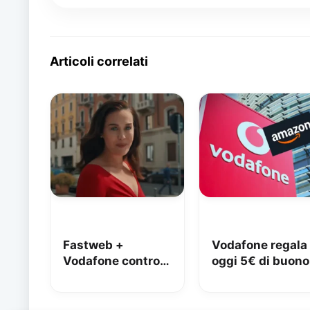
Articoli correlati
Fastweb +
Vodafone regala
Vodafone contro
oggi 5€ di buono
iliad: lo spot con
Amazon, 10€ co
Megan tra le
Vodafone Club
polemiche