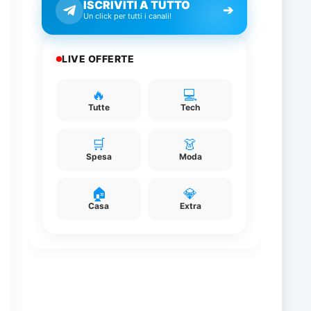
ISCRIVITI A TUTTO
➔
Un click per tutti i canali!
LIVE OFFERTE
a
🔥
💻
Tutte
Tech
🛒
👗
Spesa
Moda
i
🏠
💎
Casa
Extra
o
o
e