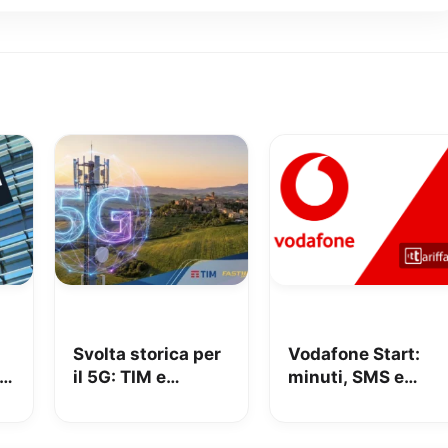
Svolta storica per
Vodafone Start:
il 5G: TIM e
minuti, SMS e
n
Fastweb +
150GB in 5G a
Vodafone insieme
9.95€
per dire addio alle