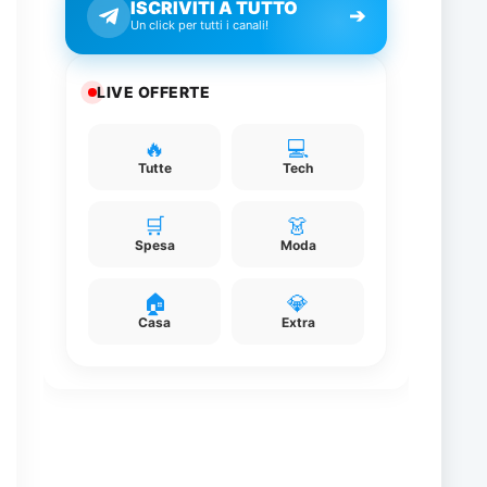
ISCRIVITI A TUTTO
➔
Un click per tutti i canali!
o
,
LIVE OFFERTE
🔥
💻
e
Tutte
Tech
d
🛒
👗
Spesa
Moda
🏠
💎
Casa
Extra
e
a
n
i