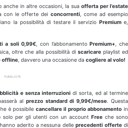
 anche in altre occasioni, la sua
offerta per l’estate
a con le offerte dei
concorrenti
, come ad esempi
ano la possibilità di testare il servizio
Premium
e
i a soli 0,99€
, con l’abbonamento
Premium+
, ch
ica, oltre che alla possibilità di
scaricare
playlist e
 offline
, davvero una occasione da
cogliere al volo!
PUBBLICITÀ
blicità e senza interruzioni
di sorta, ed al termin
 passerà al
prezzo standard di 9,99€/mese
. Quest
che è possibile
cancellare il proprio abbonamento
i
e solo per gli utenti con un account
Free
che sono
hanno aderito a nessuna delle
precedenti offerte
d