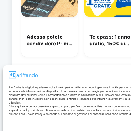
Adesso potete
Telepass: 1 anno
condividere Prime
gratis, 150€ di
in famiglia con
carburante e 50
Amazon Family
di pedaggi
GRATIS!
Disclaimer
Per fornire le migliori esperienze, noi e i nostri partner utilizziamo tecnologie come i cookie per mem
accedere alle informazioni del dispositivo. Il consenso a queste tecnologie permetterà a noi e ai nost
elaborare dati personali come il comportamento durante la navigazione o gli ID univoci su questo sit
annunci (non) personalizzati. Non acconsentire o ritirare il consenso può influire negativamente su al
I marchi citati appartengono ai rispettivi proprietari. Le
e funzioni.
offerte segnalate possono subire variazioni: verifica
Clicca qui sotto per acconsentire a quanto sopra o per fare scelte dettagliate. Le tue scelte sarann
a questo sito. È possibile modificare le impostazioni in qualsiasi momento, compreso il ritiro del con
sempre le condizioni sui siti ufficiali.
pulsanti della Cookie Policy o cliccando sul pulsante di gestione del consenso nella parte inferiore 