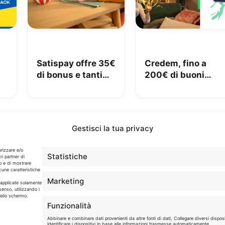
Satispay offre 35€
Credem, fino a
di bonus e tanti
200€ di buoni
€
servizi utili
Amazon con il
conto gratuito
Gestisci la tua privacy
Info
orizzare e/o
Statistiche
ri partner di
o e di mostrare
cune caratteristiche
In qualità di Affiliato Amazon ed eBay, Tariffando riceve
Marketing
un guadagno dagli acquisti idonei.
o applicate solamente
senso, utilizzando i
dello schermo.
Note Legali
|
Cookie Policy
Funzionalità
Abbinare e combinare dati provenienti da altre fonti di dati, Collegare diversi disposit
Identificare i dispositivi in base alle informazioni trasmesse automaticamente.