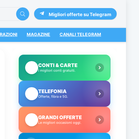
Migliori offerte su Telegram
RAZIONI
MAGAZINE
CANALI TELEGRAM
CONTI & CARTE
💳
I migliori conti gratuiti.
TELEFONIA
📱
Offerte, fibra e 5G.
GRANDI OFFERTE
🔥
Le migliori occasioni oggi.