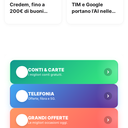
Credem, fino a
TIM e Google
200€ di buoni
portano l’AI nelle
Amazon con il
case degli italiani:
conto gratuito
arrivano i piani
Gemini Pro e Plus
CONTI & CARTE
💳
I migliori conti gratuiti.
TELEFONIA
📱
Offerte, fibra e 5G.
GRANDI OFFERTE
🔥
Le migliori occasioni oggi.