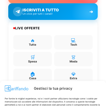
ISCRIVITI A TUTTO
➔
Un click per tutti i canali!
LIVE OFFERTE
🔥
💻
Tutte
Tech
🛒
👗
Spesa
Moda
🏠
💎
Casa
Extra
Gestisci la tua privacy
Per fornire le migliori esperienze, noi e i nostri partner utilizziamo tecnologie come i cookie per
memorizzare e/o accedere alle informazioni del dispositivo. Il consenso a queste tecnologie
permetterà a noi e ai nostri partner di elaborare dati personali come il comportamento durante la