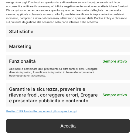
navigazione o gli ID univoci su questo sito e di mostrare annunci (non) personalizzati. Non
Disclaimer
acconsentire o ritirare il consenso può influire negativamente su alcune caratteristiche e funzioni.
Clicca qui sotto per acconsentire a quanto sopra o per fare scelte dettagliate. Le tue scelte
saranno applicate solamente a questo sito. È possibile modificare le impostazioni in qualsiasi
momento, compreso il ritiro del consenso, utilizzando i pulsanti della Cookie Policy o cliccando
I marchi citati appartengono ai rispettivi proprietari. Le offerte
sul pulsante di gestione del consenso nella parte inferiore dello schermo.
segnalate possono subire variazioni: verifica sempre le condizioni
Statistiche
sui siti ufficiali.
Marketing
Info
Funzionalità
Sempre attivo
Abbinare e combinare dati provenienti da altre fonti di dati, Collegare
In qualità di Affiliato Amazon ed eBay, Tariffando riceve un
diversi dispositivi, Identificare i dispositivi in base alle informazioni
trasmesse automaticamente.
guadagno dagli acquisti idonei.
Garantire la sicurezza, prevenire e
Note Legali
|
Cookie Policy
rilevare frodi, correggere errori, Erogare
Sempre attivo
e presentare pubblicità e contenuto.
Gestisci 1129 fornitori
Per saperne di più su questi scopi
Accetta