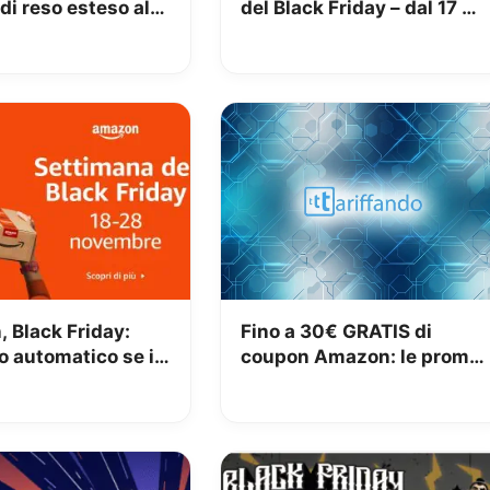
di reso esteso al
del Black Friday – dal 17 al
aio 2024
27 Novembre
 Black Friday:
Fino a 30€ GRATIS di
o automatico se il
coupon Amazon: le promo
cende entro il 5
da sfruttare prima del
re
Black Friday