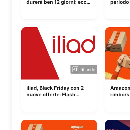
durerà ben 12 giorni: ecco
periodo 
tutti i dettagli
31 Genn
iliad, Black Friday con 2
Amazon,
nuove offerte: Flash
rimbors
120GB a 7.99€ e 150GB a
prezzo s
9.99€
Dicemb