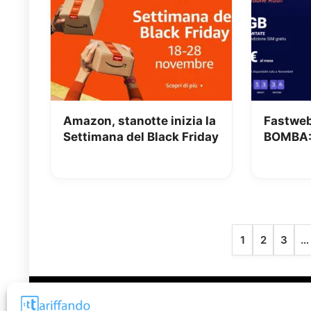
Amazon, stanotte inizia la
Fastweb
Settimana del Black Friday
BOMBA: 
8.95€ pe
1
2
3
…