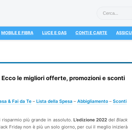
MOBILE E FIBRA
LUCE E GAS
CONTI E CARTE
ASSICU
Ecco le migliori offerte, promozioni e sconti
asa & Fai da Te
–
Lista della Spesa
–
Abbigliamento
–
Sconti
i risparmio più grande in assoluto.
L’edizione 2022
del
Black
lack Friday non è più un solo giorno, per cui il meglio inizierà