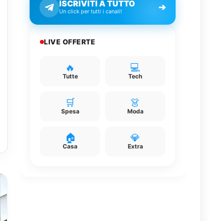
ISCRIVITI A TUTTO
➔
Un click per tutti i canali!
LIVE OFFERTE
🔥
💻
Tutte
Tech
🛒
👗
Spesa
Moda
🏠
💎
Casa
Extra