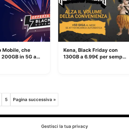
 Mobile, che
Kena, Black Friday con
200GB in 5G a
130GB a 6.99€ per sempre
r il Black Friday
e 2 mesi GRATIS
5
Pagina successiva »
Gestisci la tua privacy