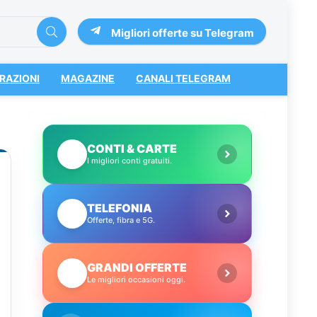
Migliori offerte su Telegram
RAZIONI
MAGAZINE
CANALI TELEGRAM
CONTI & CARTE
💳
I migliori conti gratuiti.
TELEFONIA
📱
Offerte, fibra e 5G.
GRANDI OFFERTE
🔥
Le migliori occasioni oggi.