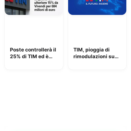
Poste controllerà il
TIM, pioggia di
25% di TIM ed è
rimodulazioni su
azionista di
fisso e mobile
maggioranza: iliad
beffata