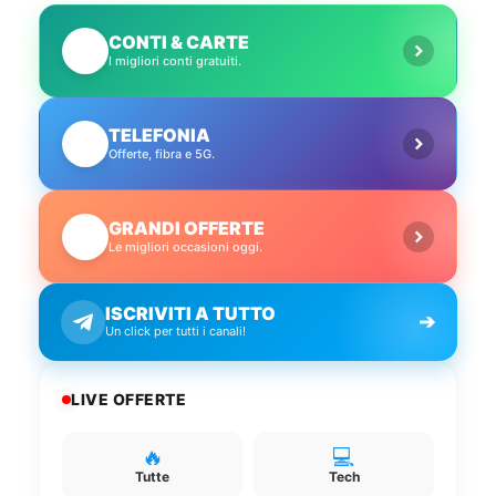
CONTI & CARTE
💳
I migliori conti gratuiti.
TELEFONIA
📱
Offerte, fibra e 5G.
GRANDI OFFERTE
🔥
Le migliori occasioni oggi.
ISCRIVITI A TUTTO
➔
Un click per tutti i canali!
LIVE OFFERTE
🔥
💻
Tutte
Tech