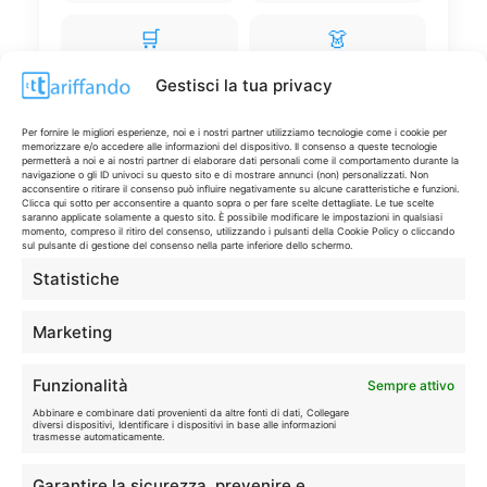
🛒
👗
Spesa
Moda
Gestisci la tua privacy
🏠
💎
Per fornire le migliori esperienze, noi e i nostri partner utilizziamo tecnologie come i cookie per
Casa
Extra
memorizzare e/o accedere alle informazioni del dispositivo. Il consenso a queste tecnologie
permetterà a noi e ai nostri partner di elaborare dati personali come il comportamento durante la
navigazione o gli ID univoci su questo sito e di mostrare annunci (non) personalizzati. Non
acconsentire o ritirare il consenso può influire negativamente su alcune caratteristiche e funzioni.
Clicca qui sotto per acconsentire a quanto sopra o per fare scelte dettagliate. Le tue scelte
saranno applicate solamente a questo sito. È possibile modificare le impostazioni in qualsiasi
momento, compreso il ritiro del consenso, utilizzando i pulsanti della Cookie Policy o cliccando
sul pulsante di gestione del consenso nella parte inferiore dello schermo.
Statistiche
Disclaimer
Marketing
I marchi citati appartengono ai rispettivi proprietari. Le offerte
segnalate possono subire variazioni: verifica sempre le condizioni
sui siti ufficiali.
Funzionalità
Sempre attivo
Abbinare e combinare dati provenienti da altre fonti di dati, Collegare
diversi dispositivi, Identificare i dispositivi in base alle informazioni
trasmesse automaticamente.
Info
Garantire la sicurezza, prevenire e