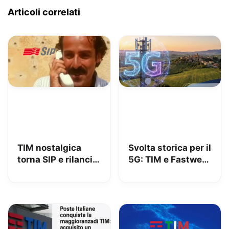
Articoli correlati
TIM nostalgica
Svolta storica per il
torna SIP e rilancia
5G: TIM e Fastweb
uno spot di 32 anni
+ Vodafone
fa
insieme per dire
addio alle zone
senza segnale