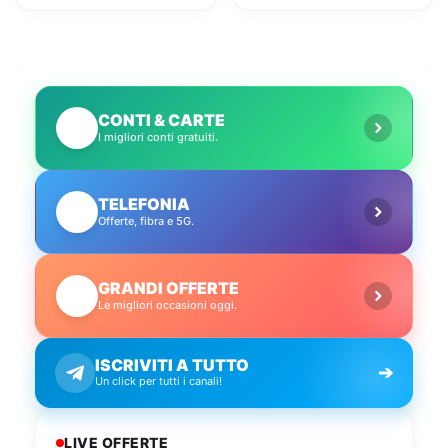
conto gratuito
CONTI & CARTE
💳
I migliori conti gratuiti.
TELEFONIA
📱
Offerte, fibra e 5G.
GRANDI OFFERTE
🔥
Le migliori occasioni oggi.
ISCRIVITI A TUTTO
➔
Un click per tutti i canali!
LIVE OFFERTE