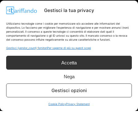
Gestisci la tua privacy
Info
Utilizziamo tecnologie come i cookie per memorizzare e/o accedere alle informazioni del
dispositivo. Lo facciamo per migliorare l'esperienza di navigazione e per mostrare annunci (non)
personalizzati. Il consenso a queste tecnologie ci consentirà di elaborare dati quali il
In qualità di Affiliato Amazon ed eBay, Tariffando riceve un
comportamento di navigazione o gli ID univoci su questo sito. Il mancato consenso o la revoca
guadagno dagli acquisti idonei.
del consenso possono influire negativamente su alcune caratteristiche e funzioni.
Gestisci {vendor_count} fornitori
Per saperne di più su questi scopi
Note Legali
|
Cookie Policy
Accetta
Nega
Gestisci opzioni
Cookie Policy
Privacy Statement
Chi Siamo
|
Contattaci