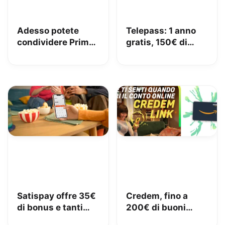
Adesso potete
Telepass: 1 anno
condividere Prime
gratis, 150€ di
in famiglia con
carburante e 50€
Amazon Family
di pedaggi GRATIS!
Satispay offre 35€
Credem, fino a
di bonus e tanti
200€ di buoni
servizi utili
Amazon con il