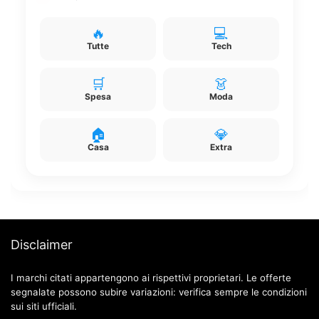
🔥
💻
Tutte
Tech
🛒
👗
Spesa
Moda
🏠
💎
Casa
Extra
Disclaimer
I marchi citati appartengono ai rispettivi proprietari. Le offerte
segnalate possono subire variazioni: verifica sempre le condizioni
sui siti ufficiali.