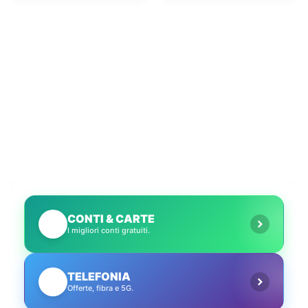
stanno le cose e
selvaggio?
cosa abbiamo fatto
noi
CONTI & CARTE
💳
I migliori conti gratuiti.
TELEFONIA
📱
Offerte, fibra e 5G.