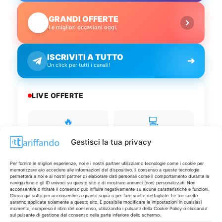
GRANDI OFFERTE
🔥
Le migliori occasioni oggi.
ISCRIVITI A TUTTO
➔
Un click per tutti i canali!
LIVE OFFERTE
🔥
💻
Tutte
Tech
Gestisci la tua privacy
🛒
👗
Per fornire le migliori esperienze, noi e i nostri partner utilizziamo tecnologie come i cookie per
Spesa
Moda
memorizzare e/o accedere alle informazioni del dispositivo. Il consenso a queste tecnologie
permetterà a noi e ai nostri partner di elaborare dati personali come il comportamento durante la
navigazione o gli ID univoci su questo sito e di mostrare annunci (non) personalizzati. Non
🏠
💎
acconsentire o ritirare il consenso può influire negativamente su alcune caratteristiche e funzioni.
Clicca qui sotto per acconsentire a quanto sopra o per fare scelte dettagliate. Le tue scelte
Casa
Extra
saranno applicate solamente a questo sito. È possibile modificare le impostazioni in qualsiasi
momento, compreso il ritiro del consenso, utilizzando i pulsanti della Cookie Policy o cliccando
sul pulsante di gestione del consenso nella parte inferiore dello schermo.