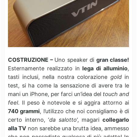
COSTRUZIONE –
Uno speaker di
gran classe!
Esternamente realizzato in
lega di alluminio
,
tasti inclusi, nella nostra colorazione
gold
in
test, si ha come la sensazione di avere tra le
mani un iPhone, per farci un’idea del
touch and
feel
. Il peso è notevole e si aggira attorno ai
740 grammi
, l’utilizzo che noi consigliamo è di
certo interno, ‘
da salotto
‘, magari
collegarlo
alla TV
non sarebbe una brutta idea, ammesso
che non possediate qualcosa di più adatto! In