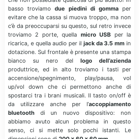
basso troviamo
due piedini di gomma
per
evitare che la cassa si muova troppo, ma non
c’è da preoccuparsi su questo, sul retro invece
troviamo 2 porte, quella
micro USB
per la
ricarica, e quella audio per il
jack da 3.5 mm
in
dotazione. Sul frontale è presente una stampa
bianco su nero del
logo dell’azienda
produttrice, ed in alto troviamo i tasti per
accensione/spegnimento, play/pausa, vol
up/vol down che ci permettono anche di
spostarci tra i brani musicali. Il tasto on/off è
da utilizzare anche per l’
accoppiamento
bluetooth
di un nuovo dispositivo: non
abbiamo avuto alcun problema in questo
senso, ci si mette solo pochi istanti. Le
dimensioni sono di
200 x 60 x 60 mm.