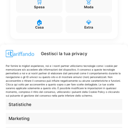
🛒
👗
Spesa
Moda
🏠
💎
Casa
Extra
Gestisci la tua privacy
Disclaimer
Per fornire le migliori esperienze, noi e i nostri partner utilizziamo tecnologie come i cookie per
memorizzare e/o accedere alle informazioni del dispositivo. Il consenso a queste tecnologie
permetterà a noi e ai nostri partner di elaborare dati personali come il comportamento durante la
navigazione o gli ID univoci su questo sito e di mostrare annunci (non) personalizzati. Non
I marchi citati appartengono ai rispettivi proprietari. Le offerte
acconsentire o ritirare il consenso può influire negativamente su alcune caratteristiche e funzioni.
Clicca qui sotto per acconsentire a quanto sopra o per fare scelte dettagliate. Le tue scelte
segnalate possono subire variazioni: verifica sempre le condizioni
saranno applicate solamente a questo sito. È possibile modificare le impostazioni in qualsiasi
sui siti ufficiali.
momento, compreso il ritiro del consenso, utilizzando i pulsanti della Cookie Policy o cliccando
sul pulsante di gestione del consenso nella parte inferiore dello schermo.
Statistiche
Info
Marketing
In qualità di Affiliato Amazon ed eBay, Tariffando riceve un