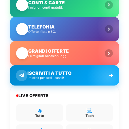
CONTI & CARTE
💳
I migliori conti gratuiti.
TELEFONIA
📱
Offerte, fibra e 5G.
GRANDI OFFERTE
🔥
Le migliori occasioni oggi.
ISCRIVITI A TUTTO
➔
Un click per tutti i canali!
LIVE OFFERTE
🔥
💻
Tutte
Tech