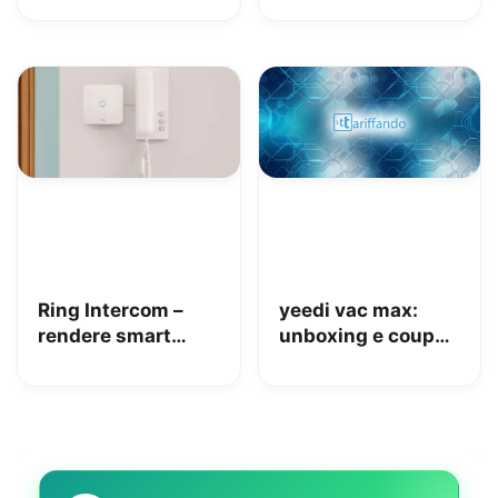
tenere al sicuro
auto, moto e non
solo: la nostra
prova
Ring Intercom –
yeedi vac max:
rendere smart
unboxing e coupon
qualsiasi citofono
Amazon da 110€
in pochi minuti!