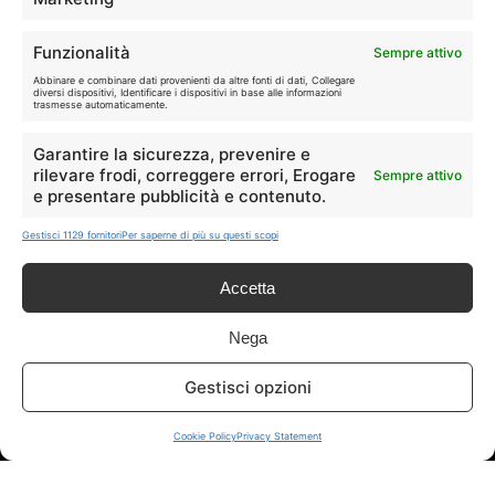
🏠
💎
Casa
Extra
Funzionalità
Sempre attivo
Abbinare e combinare dati provenienti da altre fonti di dati, Collegare
diversi dispositivi, Identificare i dispositivi in base alle informazioni
trasmesse automaticamente.
Garantire la sicurezza, prevenire e
rilevare frodi, correggere errori, Erogare
Sempre attivo
e presentare pubblicità e contenuto.
Disclaimer
Gestisci 1129 fornitori
Per saperne di più su questi scopi
I marchi citati appartengono ai rispettivi proprietari. Le offerte
segnalate possono subire variazioni: verifica sempre le condizioni
Accetta
sui siti ufficiali.
Nega
Info
Gestisci opzioni
In qualità di Affiliato Amazon ed eBay, Tariffando riceve un
Cookie Policy
Privacy Statement
guadagno dagli acquisti idonei.