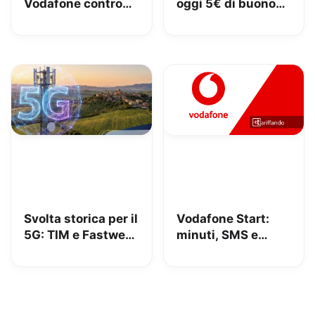
Vodafone contro
oggi 5€ di buono
iliad: lo spot con
Amazon, 10€ con
Megan tra le
Vodafone Club
polemiche
Svolta storica per il
Vodafone Start:
5G: TIM e Fastweb
minuti, SMS e
+ Vodafone
150GB in 5G a
insieme per dire
9.95€
addio alle zone
senza segnale