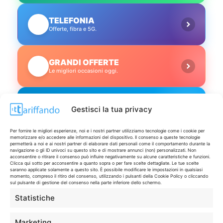
TELEFONIA
📱
Offerte, fibra e 5G.
GRANDI OFFERTE
🔥
Le migliori occasioni oggi.
ISCRIVITI A TUTTO
➔
Gestisci la tua privacy
Un click per tutti i canali!
Per fornire le migliori esperienze, noi e i nostri partner utilizziamo tecnologie come i cookie per
memorizzare e/o accedere alle informazioni del dispositivo. Il consenso a queste tecnologie
LIVE OFFERTE
permetterà a noi e ai nostri partner di elaborare dati personali come il comportamento durante la
navigazione o gli ID univoci su questo sito e di mostrare annunci (non) personalizzati. Non
acconsentire o ritirare il consenso può influire negativamente su alcune caratteristiche e funzioni.
🔥
💻
Clicca qui sotto per acconsentire a quanto sopra o per fare scelte dettagliate. Le tue scelte
saranno applicate solamente a questo sito. È possibile modificare le impostazioni in qualsiasi
Tutte
Tech
momento, compreso il ritiro del consenso, utilizzando i pulsanti della Cookie Policy o cliccando
sul pulsante di gestione del consenso nella parte inferiore dello schermo.
Statistiche
🛒
👗
Spesa
Moda
Marketing