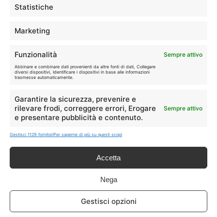
🛒
👗
Statistiche
Spesa
Moda
Marketing
🏠
💎
Casa
Extra
Funzionalità
Sempre attivo
Abbinare e combinare dati provenienti da altre fonti di dati, Collegare
diversi dispositivi, Identificare i dispositivi in base alle informazioni
trasmesse automaticamente.
Garantire la sicurezza, prevenire e
rilevare frodi, correggere errori, Erogare
Disclaimer
Sempre attivo
e presentare pubblicità e contenuto.
I marchi citati appartengono ai rispettivi proprietari. Le offerte
Gestisci 1129 fornitori
Per saperne di più su questi scopi
segnalate possono subire variazioni: verifica sempre le condizioni
sui siti ufficiali.
Accetta
Nega
Info
Gestisci opzioni
In qualità di Affiliato Amazon ed eBay, Tariffando riceve un