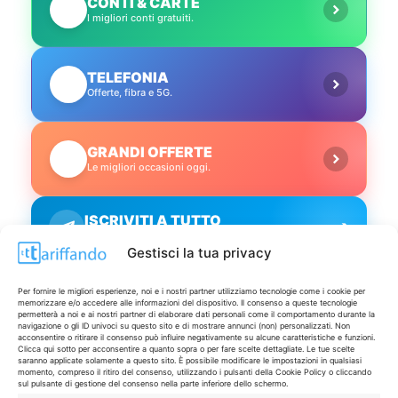
CONTI & CARTE
💳
I migliori conti gratuiti.
TELEFONIA
📱
Offerte, fibra e 5G.
GRANDI OFFERTE
🔥
Le migliori occasioni oggi.
ISCRIVITI A TUTTO
➔
Un click per tutti i canali!
Gestisci la tua privacy
LIVE OFFERTE
Per fornire le migliori esperienze, noi e i nostri partner utilizziamo tecnologie come i cookie per
memorizzare e/o accedere alle informazioni del dispositivo. Il consenso a queste tecnologie
permetterà a noi e ai nostri partner di elaborare dati personali come il comportamento durante la
navigazione o gli ID univoci su questo sito e di mostrare annunci (non) personalizzati. Non
🔥
💻
acconsentire o ritirare il consenso può influire negativamente su alcune caratteristiche e funzioni.
Clicca qui sotto per acconsentire a quanto sopra o per fare scelte dettagliate. Le tue scelte
Tutte
Tech
saranno applicate solamente a questo sito. È possibile modificare le impostazioni in qualsiasi
momento, compreso il ritiro del consenso, utilizzando i pulsanti della Cookie Policy o cliccando
sul pulsante di gestione del consenso nella parte inferiore dello schermo.