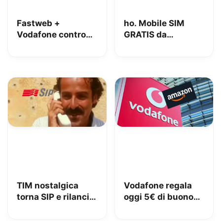
Fastweb +
ho. Mobile SIM
Vodafone contro
GRATIS da
iliad: lo spot con
MediaWorld + 10€
Megan tra le
OMAGGIO
polemiche
TIM nostalgica
Vodafone regala
torna SIP e rilancia
oggi 5€ di buono
uno spot di 32 anni
Amazon, 10€ con
fa
Vodafone Club