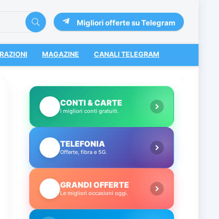
Migliori offerte su Telegram
RAZIONI
MAGAZINE
CANALI TELEGRAM
CONTI & CARTE
💳
I migliori conti gratuiti.
TELEFONIA
📱
Offerte, fibra e 5G.
GRANDI OFFERTE
🔥
Le migliori occasioni oggi.