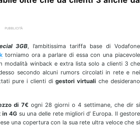
PUBBLICITÀ
ecial 3GB
, l’ambitissima tariffa base di Vodafon
k
torniamo ora a parlare di essa con una piacevol
 in modalità winback e extra lista solo a clienti 3 che
esso secondo alcuni rumors circolati in rete e nei
ti pure i clienti di
gestori virtuali
che desideran
ezzo di 7€
ogni 28 giorni o 4 settimane, che dir s
t in 4G
su una delle rete migliori d’ Europa. Il gestor
aese una copertura con la sua rete ultra veloce che si