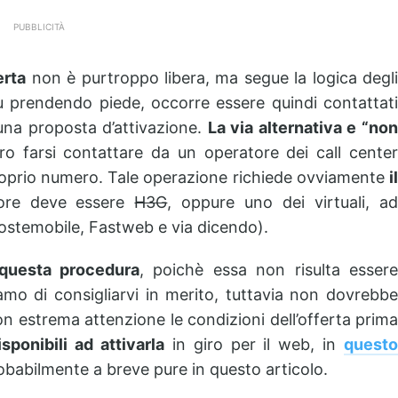
PUBBLICITÀ
erta
non è purtroppo libera, ma segue la logica degl
prendendo piede, occorre essere quindi contattat
 una proposta d’attivazione.
La via alternativa e “no
ro farsi contattare da un operatore dei call cente
oprio numero. Tale operazione richiede ovviamente
il
tore deve essere
H3G
, oppure uno dei virtuali, a
ostemobile, Fastweb e via dicendo).
 questa procedura
, poichè essa non risulta esser
amo di consigliarvi in merito, tuttavia non dovrebbe
on estrema attenzione le condizioni dell’offerta prima
sponibili ad attivarla
in giro per il web, in
quest
babilmente a breve pure in questo articolo.