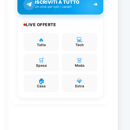
ISCRIVITI A TUTTO
➔
Un click per tutti i canali!
LIVE OFFERTE
🔥
💻
e
Tutte
Tech
e
🛒
👗
Spesa
Moda
o
🏠
💎
Casa
Extra
i
e