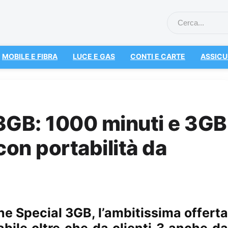
MOBILE E FIBRA
LUCE E GAS
CONTI E CARTE
ASSICU
3GB: 1000 minuti e 3GB
 con portabilità da
ne Special 3GB, l’ambitissima offerta
bile oltre che da clienti 3 anche da