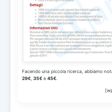
Facendo una piccola ricerca, abbiamo nota
29€
,
35€
e
45€
.
[w