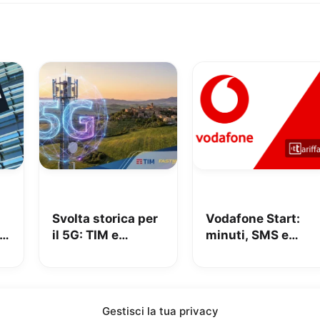
Svolta storica per
Vodafone Start:
il 5G: TIM e
minuti, SMS e
n
Fastweb +
150GB in 5G a
Vodafone insieme
9.95€
per dire addio alle
zone senza
Gestisci la tua privacy
segnale