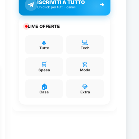
ISCRIVITI A TUTTO
➔
Un click per tutti i canali!
LIVE OFFERTE
🔥
💻
Tutte
Tech
🛒
👗
Spesa
Moda
🏠
💎
Casa
Extra