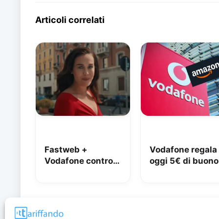
Articoli correlati
Fastweb +
Vodafone regala
Vodafone contro
oggi 5€ di buono
iliad: lo spot con
Amazon, 10€ co
Megan tra le
Vodafone Club
polemiche