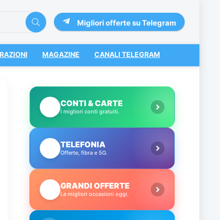
Migliori offerte su Telegram
RAZIONI
MAGAZINE
CANALI TELEGRAM
CONTI & CARTE
💳
I migliori conti gratuiti.
TELEFONIA
📱
Offerte, fibra e 5G.
GRANDI OFFERTE
🔥
Le migliori occasioni oggi.