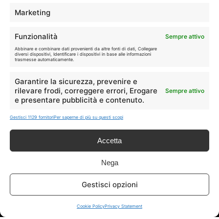
Marketing
Disclaimer
Funzionalità
Sempre attivo
Abbinare e combinare dati provenienti da altre fonti di dati, Collegare
I marchi citati appartengono ai rispettivi proprietari. Le offerte
diversi dispositivi, Identificare i dispositivi in base alle informazioni
trasmesse automaticamente.
segnalate possono subire variazioni: verifica sempre le condizioni
sui siti ufficiali.
Garantire la sicurezza, prevenire e
rilevare frodi, correggere errori, Erogare
Sempre attivo
e presentare pubblicità e contenuto.
Info
Gestisci 1129 fornitori
Per saperne di più su questi scopi
In qualità di Affiliato Amazon ed eBay, Tariffando riceve un
Accetta
guadagno dagli acquisti idonei.
Nega
Note Legali
|
Cookie Policy
Gestisci opzioni
Cookie Policy
Privacy Statement