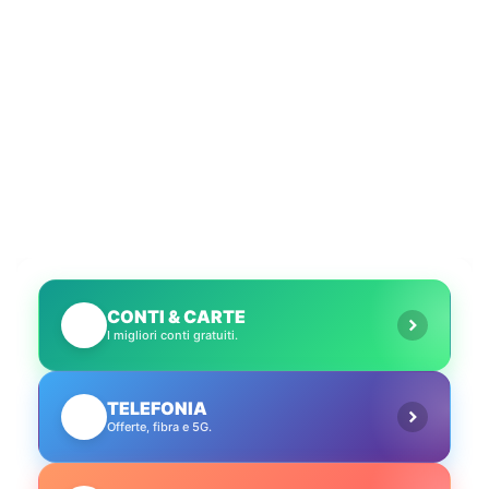
senza segnale
CONTI & CARTE
💳
I migliori conti gratuiti.
TELEFONIA
📱
Offerte, fibra e 5G.