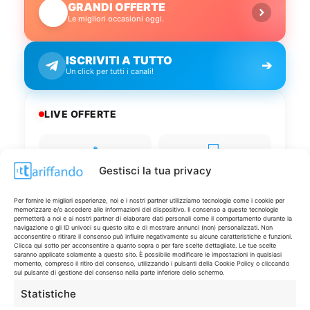
GRANDI OFFERTE
🔥
Le migliori occasioni oggi.
ISCRIVITI A TUTTO
➔
Un click per tutti i canali!
LIVE OFFERTE
🔥
💻
Tutte
Tech
Gestisci la tua privacy
🛒
👗
Per fornire le migliori esperienze, noi e i nostri partner utilizziamo tecnologie come i cookie per
memorizzare e/o accedere alle informazioni del dispositivo. Il consenso a queste tecnologie
Spesa
Moda
permetterà a noi e ai nostri partner di elaborare dati personali come il comportamento durante la
navigazione o gli ID univoci su questo sito e di mostrare annunci (non) personalizzati. Non
acconsentire o ritirare il consenso può influire negativamente su alcune caratteristiche e funzioni.
🏠
💎
Clicca qui sotto per acconsentire a quanto sopra o per fare scelte dettagliate. Le tue scelte
saranno applicate solamente a questo sito. È possibile modificare le impostazioni in qualsiasi
Casa
Extra
momento, compreso il ritiro del consenso, utilizzando i pulsanti della Cookie Policy o cliccando
sul pulsante di gestione del consenso nella parte inferiore dello schermo.
Statistiche