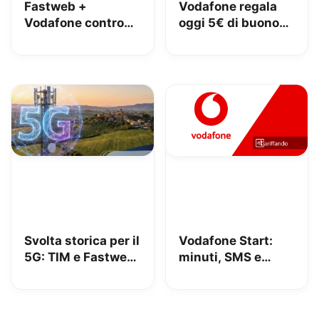
Fastweb +
Vodafone regala
Vodafone contro
oggi 5€ di buono
iliad: lo spot con
Amazon, 10€ con
Megan tra le
Vodafone Club
polemiche
Svolta storica per il
Vodafone Start:
5G: TIM e Fastweb
minuti, SMS e
+ Vodafone
150GB in 5G a
insieme per dire
9.95€
addio alle zone