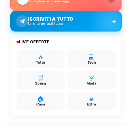
Le migliori occasioni oggi.
ISCRIVITI A TUTTO
➔
Un click per tutti i canali!
LIVE OFFERTE
🔥
💻
Tutte
Tech
🛒
👗
Spesa
Moda
🏠
💎
Casa
Extra