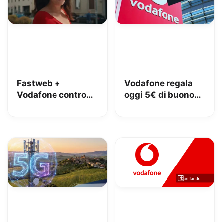
Fastweb +
Vodafone regala
Vodafone contro
oggi 5€ di buono
iliad: lo spot con
Amazon, 10€ con
Megan tra le
Vodafone Club
polemiche