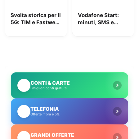
Svolta storica per il
Vodafone Start:
5G: TIM e Fastweb
minuti, SMS e
+ Vodafone
150GB in 5G a
insieme per dire
9.95€
addio alle zone
senza segnale
CONTI & CARTE
💳
I migliori conti gratuiti.
TELEFONIA
📱
Offerte, fibra e 5G.
GRANDI OFFERTE
🔥