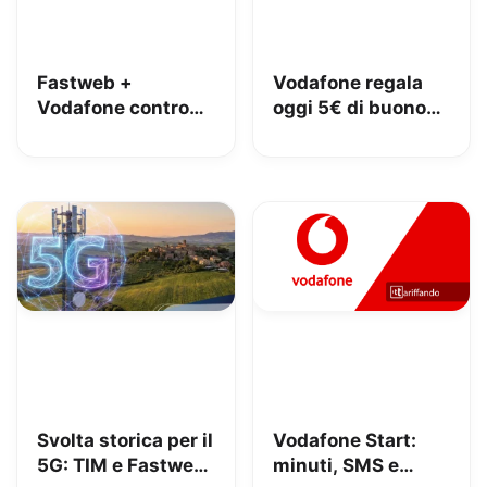
Fastweb +
Vodafone regala
Vodafone contro
oggi 5€ di buono
iliad: lo spot con
Amazon, 10€ con
Megan tra le
Vodafone Club
polemiche
Svolta storica per il
Vodafone Start:
5G: TIM e Fastweb
minuti, SMS e