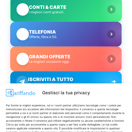
CONTI & CARTE
💳
I migliori conti gratuiti.
TELEFONIA
📱
Offerte, fibra e 5G.
GRANDI OFFERTE
🔥
Le migliori occasioni oggi.
ISCRIVITI A TUTTO
➔
Un click per tutti i canali!
Gestisci la tua privacy
LIVE OFFERTE
Per fornire le migliori esperienze, noi e i nostri partner utilizziamo tecnologie come i cookie per
memorizzare e/o accedere alle informazioni del dispositivo. Il consenso a queste tecnologie
permetterà a noi e ai nostri partner di elaborare dati personali come il comportamento durante la
🔥
💻
navigazione o gli ID univoci su questo sito e di mostrare annunci (non) personalizzati. Non
acconsentire o ritirare il consenso può influire negativamente su alcune caratteristiche e funzioni.
Tutte
Tech
Clicca qui sotto per acconsentire a quanto sopra o per fare scelte dettagliate. Le tue scelte
saranno applicate solamente a questo sito. È possibile modificare le impostazioni in qualsiasi