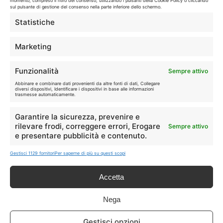
momento, compreso il ritiro del consenso, utilizzando i pulsanti della Cookie Policy o cliccando
sul pulsante di gestione del consenso nella parte inferiore dello schermo.
🛒
👗
Spesa
Moda
Statistiche
🏠
💎
Marketing
Casa
Extra
Funzionalità
Sempre attivo
Abbinare e combinare dati provenienti da altre fonti di dati, Collegare
diversi dispositivi, Identificare i dispositivi in base alle informazioni
trasmesse automaticamente.
Garantire la sicurezza, prevenire e
Disclaimer
rilevare frodi, correggere errori, Erogare
Sempre attivo
e presentare pubblicità e contenuto.
I marchi citati appartengono ai rispettivi proprietari. Le offerte
Gestisci 1129 fornitori
Per saperne di più su questi scopi
segnalate possono subire variazioni: verifica sempre le condizioni
sui siti ufficiali.
Accetta
Nega
Info
Gestisci opzioni