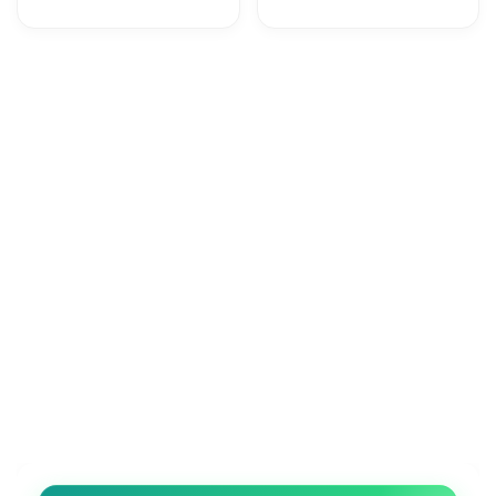
+ Vodafone
150GB in 5G a
insieme per dire
9.95€
addio alle zone
senza segnale