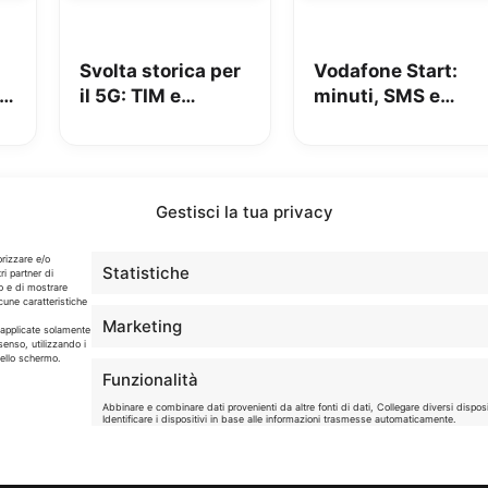
Svolta storica per
Vodafone Start:
il 5G: TIM e
minuti, SMS e
n
Fastweb +
150GB in 5G a
Vodafone insieme
9.95€
per dire addio alle
zone senza
Gestisci la tua privacy
segnale
Info
orizzare e/o
Statistiche
ri partner di
o e di mostrare
cune caratteristiche
In qualità di Affiliato Amazon ed eBay, Tariffando riceve
Marketing
un guadagno dagli acquisti idonei.
o applicate solamente
senso, utilizzando i
dello schermo.
Note Legali
|
Cookie Policy
Funzionalità
Abbinare e combinare dati provenienti da altre fonti di dati, Collegare diversi disposit
Identificare i dispositivi in base alle informazioni trasmesse automaticamente.
iservati. - P. IVA 05424560877
Garantire la sicurezza, prevenire e rilevare frodi,