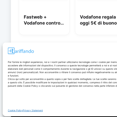
Fastweb +
Vodafone regala
Vodafone contro
oggi 5€ di buono
iliad: lo spot con
Amazon, 10€ co
Megan tra le
Vodafone Club
polemiche
Disclaimer
Per fornire le migliori esperienze, noi e i nostri partner utilizziamo tecnologie come i cookie per mem
accedere alle informazioni del dispositivo. Il consenso a queste tecnologie permetterà a noi e ai nost
elaborare dati personali come il comportamento durante la navigazione o gli ID univoci su questo sit
annunci (non) personalizzati. Non acconsentire o ritirare il consenso può influire negativamente su al
I marchi citati appartengono ai rispettivi proprietari. Le
e funzioni.
offerte segnalate possono subire variazioni: verifica
Clicca qui sotto per acconsentire a quanto sopra o per fare scelte dettagliate. Le tue scelte sarann
a questo sito. È possibile modificare le impostazioni in qualsiasi momento, compreso il ritiro del con
sempre le condizioni sui siti ufficiali.
pulsanti della Cookie Policy o cliccando sul pulsante di gestione del consenso nella parte inferiore 
Cookie Policy
Privacy Statement
© 2026 - Tariffando® è un marchio registrato - Tutti i diritti sono r