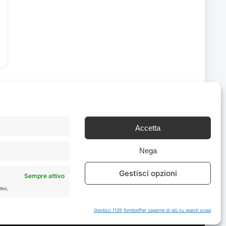
Accetta
Chi Siamo
|
Contattaci
Nega
Gestisci opzioni
Sempre attivo
ivi,
Gestisci 1129 fornitori
Per saperne di più su questi scopi