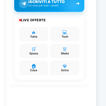
ISCRIVITI A TUTTO
➔
Un click per tutti i canali!
o
i
LIVE OFFERTE
o
🔥
💻
Tutte
Tech
🛒
👗
Spesa
Moda
🏠
💎
Casa
Extra