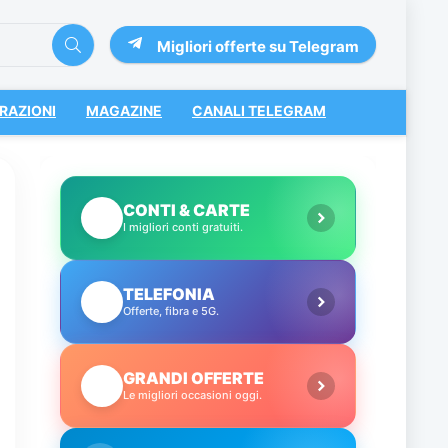
Migliori offerte su Telegram
RAZIONI
MAGAZINE
CANALI TELEGRAM
CONTI & CARTE
💳
I migliori conti gratuiti.
TELEFONIA
📱
Offerte, fibra e 5G.
GRANDI OFFERTE
🔥
Le migliori occasioni oggi.