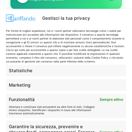
Gestisci la tua privacy
TELEFONIA
📱
Offerte, fibra e 5G.
Per fornire le migliori esperienze, noi e i nostri partner utilizziamo tecnologie come i cookie per
memorizzare e/o accedere alle informazioni del dispositivo. Il consenso a queste tecnologie
permetterà a noi e ai nostri partner di elaborare dati personali come il comportamento durante la
navigazione o gli ID univoci su questo sito e di mostrare annunci (non) personalizzati. Non
GRANDI OFFERTE
🔥
acconsentire o ritirare il consenso può influire negativamente su alcune caratteristiche e funzioni.
Le migliori occasioni oggi.
Clicca qui sotto per acconsentire a quanto sopra o per fare scelte dettagliate. Le tue scelte
saranno applicate solamente a questo sito. È possibile modificare le impostazioni in qualsiasi
momento, compreso il ritiro del consenso, utilizzando i pulsanti della Cookie Policy o cliccando
sul pulsante di gestione del consenso nella parte inferiore dello schermo.
ISCRIVITI A TUTTO
➔
Statistiche
Un click per tutti i canali!
Marketing
LIVE OFFERTE
Funzionalità
Sempre attivo
🔥
💻
Abbinare e combinare dati provenienti da altre fonti di dati, Collegare
Tutte
Tech
diversi dispositivi, Identificare i dispositivi in base alle informazioni
trasmesse automaticamente.
🛒
👗
Garantire la sicurezza, prevenire e
Spesa
Moda