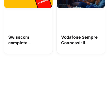
Swisscom
Vodafone Sempre
completa
Connessi: il
l’acquisizione di
servizio arriva in
Vodafone Italia:
Italia e sfrutterà la
nasce Fastweb +
rete mobile
Vodafone, un
leader
convergente sul
mercato italiano
delle
telecomunicazioni