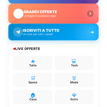
GRANDI OFFERTE
🔥
Le migliori occasioni oggi.
ISCRIVITI A TUTTO
➔
Un click per tutti i canali!
LIVE OFFERTE
🔥
💻
Tutte
Tech
🛒
👗
Spesa
Moda
🏠
💎
Casa
Extra