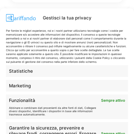
Gestisci la tua privacy
Disclaimer
Per fornire le migliori esperienze, noi e i nostri partner utilizziamo tecnologie come i cookie per
memorizzare e/o accedere alle informazioni del dispositivo. Il consenso a queste tecnologie
permetterà a noi e ai nostri partner di elaborare dati personali come il comportamento durante la
navigazione o gli ID univoci su questo sito e di mostrare annunci (non) personalizzati. Non
I marchi citati appartengono ai rispettivi proprietari. Le offerte
acconsentire o ritirare il consenso può influire negativamente su alcune caratteristiche e funzioni.
Clicca qui sotto per acconsentire a quanto sopra o per fare scelte dettagliate. Le tue scelte
segnalate possono subire variazioni: verifica sempre le condizioni
saranno applicate solamente a questo sito. È possibile modificare le impostazioni in qualsiasi
sui siti ufficiali.
momento, compreso il ritiro del consenso, utilizzando i pulsanti della Cookie Policy o cliccando
sul pulsante di gestione del consenso nella parte inferiore dello schermo.
Statistiche
Info
Marketing
In qualità di Affiliato Amazon ed eBay, Tariffando riceve un
Funzionalità
Sempre attivo
guadagno dagli acquisti idonei.
Abbinare e combinare dati provenienti da altre fonti di dati, Collegare
diversi dispositivi, Identificare i dispositivi in base alle informazioni
Note Legali
|
Cookie Policy
trasmesse automaticamente.
Garantire la sicurezza, prevenire e
rilevare frodi, correggere errori, Erogare
Sempre attivo