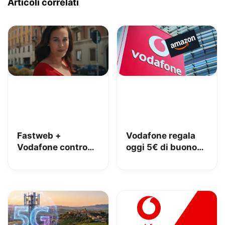
Articoli correlati
Fastweb +
Vodafone regala
Vodafone contro
oggi 5€ di buono
iliad: lo spot con
Amazon, 10€ con
Megan tra le
Vodafone Club
polemiche