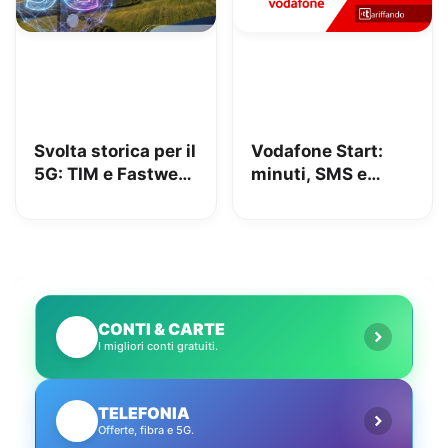
Svolta storica per il
Vodafone Start:
5G: TIM e Fastweb
minuti, SMS e
+ Vodafone
150GB in 5G a
insieme per dire
9.95€
addio alle zone
senza segnale
CONTI & CARTE
💳
I migliori conti gratuiti.
TELEFONIA
📱
Offerte, fibra e 5G.