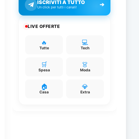
ISCRIVITI A TUTTO
➔
Un click per tutti i canali!
LIVE OFFERTE
🔥
💻
Tutte
Tech
🛒
👗
Spesa
Moda
🏠
💎
Casa
Extra