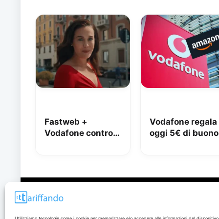
Fastweb +
Vodafone regala
Vodafone contro
oggi 5€ di buono
iliad: lo spot con
Amazon, 10€ co
Megan tra le
Vodafone Club
polemiche
Disclaimer
Utilizziamo tecnologie come i cookie per memorizzare e/o accedere alle informazioni del dispositivo