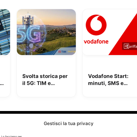
Svolta storica per
Vodafone Start:
il 5G: TIM e
minuti, SMS e
n
Fastweb +
150GB in 5G a
Vodafone insieme
9.95€
per dire addio alle
zone senza
segnale
Gestisci la tua privacy
Info
. Lo facciamo per