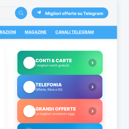
Migliori offerte su Telegram
RAZIONI
MAGAZINE
CANALI TELEGRAM
CONTI & CARTE
💳
I migliori conti gratuiti.
TELEFONIA
📱
Offerte, fibra e 5G.
GRANDI OFFERTE
🔥
Le migliori occasioni oggi.