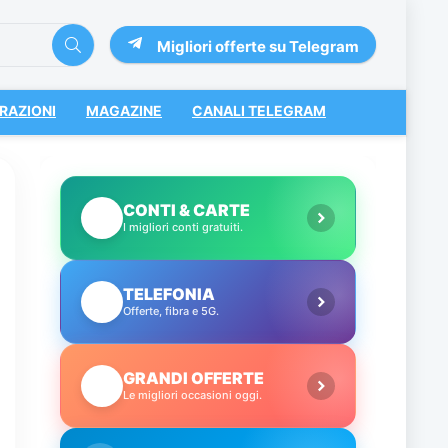
Migliori offerte su Telegram
RAZIONI
MAGAZINE
CANALI TELEGRAM
CONTI & CARTE
💳
I migliori conti gratuiti.
TELEFONIA
📱
Offerte, fibra e 5G.
GRANDI OFFERTE
🔥
Le migliori occasioni oggi.