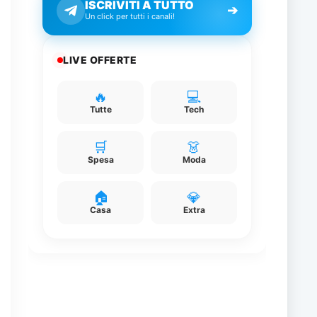
ISCRIVITI A TUTTO
➔
Un click per tutti i canali!
0
LIVE OFFERTE
🔥
💻
Tutte
Tech
🛒
👗
Spesa
Moda
🏠
💎
Casa
Extra