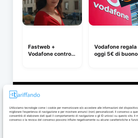
Fastweb +
Vodafone regala
Vodafone contro
oggi 5€ di buono
iliad: lo spot con
Amazon, 10€ co
Megan tra le
Vodafone Club
polemiche
Disclaimer
Utilizziamo tecnologie come i cookie per memorizzare e/o accedere alle informazioni del dispositivo
migliorare l'esperienza di navigazione e per mostrare annunci (non) personalizzati. Il consenso a que
I marchi citati appartengono ai rispettivi proprietari. Le
consentirà di elaborare dati quali il comportamento di navigazione o gli ID univoci su questo sito. Il
offerte segnalate possono subire variazioni: verifica
consenso o la revoca del consenso possono influire negativamente su alcune caratteristiche e funzio
sempre le condizioni sui siti ufficiali.