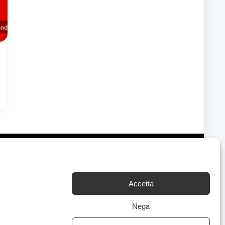
Accetta
Chi Siamo
|
Contattaci
Nega