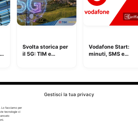
Svolta storica per
Vodafone Start:
il 5G: TIM e
minuti, SMS e
n
Fastweb +
150GB in 5G a
Vodafone insieme
9.95€
per dire addio alle
zone senza
segnale
Gestisci la tua privacy
Info
. Lo facciamo per
ste tecnologie ci
In qualità di Affiliato Amazon ed eBay, Tariffando riceve
 mancato
un guadagno dagli acquisti idonei.
ni.
Note Legali
|
Cookie Policy