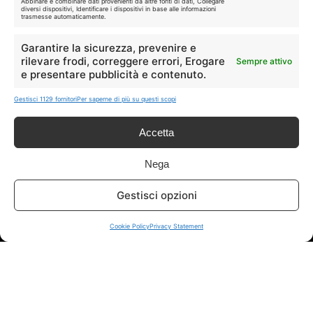
Abbinare e combinare dati provenienti da altre fonti di dati, Collegare
diversi dispositivi, Identificare i dispositivi in base alle informazioni
trasmesse automaticamente.
Garantire la sicurezza, prevenire e
rilevare frodi, correggere errori, Erogare
Sempre attivo
e presentare pubblicità e contenuto.
Disclaimer
Gestisci 1129 fornitori
Per saperne di più su questi scopi
I marchi citati appartengono ai rispettivi proprietari. Le offerte
Accetta
segnalate possono subire variazioni: verifica sempre le condizioni
sui siti ufficiali.
Nega
Gestisci opzioni
Info
Cookie Policy
Privacy Statement
In qualità di Affiliato Amazon ed eBay, Tariffando riceve un
guadagno dagli acquisti idonei.
Note Legali
|
Cookie Policy