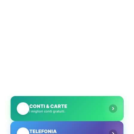
CONTI & CARTE
💳
I migliori conti gratuiti.
TELEFONIA
📱