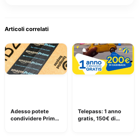
Articoli correlati
Adesso potete
Telepass: 1 anno
condividere Prime
gratis, 150€ di
in famiglia con
carburante e 50€
Amazon Family
di pedaggi GRATIS!