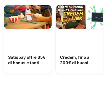
Satispay offre 35€
Credem, fino a
di bonus e tanti
200€ di buoni
servizi utili
Amazon con il
conto gratuito