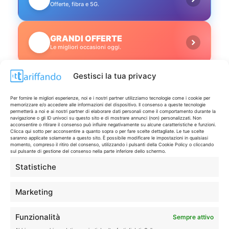
Offerte, fibra e 5G.
GRANDI OFFERTE
🔥
Le migliori occasioni oggi.
Gestisci la tua privacy
ISCRIVITI A TUTTO
➔
Un click per tutti i canali!
Per fornire le migliori esperienze, noi e i nostri partner utilizziamo tecnologie come i cookie per
memorizzare e/o accedere alle informazioni del dispositivo. Il consenso a queste tecnologie
permetterà a noi e ai nostri partner di elaborare dati personali come il comportamento durante la
LIVE OFFERTE
navigazione o gli ID univoci su questo sito e di mostrare annunci (non) personalizzati. Non
acconsentire o ritirare il consenso può influire negativamente su alcune caratteristiche e funzioni.
Clicca qui sotto per acconsentire a quanto sopra o per fare scelte dettagliate. Le tue scelte
saranno applicate solamente a questo sito. È possibile modificare le impostazioni in qualsiasi
🔥
💻
momento, compreso il ritiro del consenso, utilizzando i pulsanti della Cookie Policy o cliccando
sul pulsante di gestione del consenso nella parte inferiore dello schermo.
Tutte
Tech
Statistiche
🛒
👗
Spesa
Moda
Marketing
🏠
💎
Funzionalità
Sempre attivo
Casa
Extra