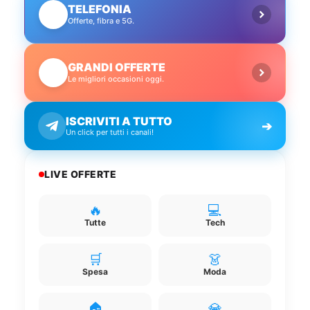
TELEFONIA
📱
Offerte, fibra e 5G.
GRANDI OFFERTE
🔥
Le migliori occasioni oggi.
ISCRIVITI A TUTTO
➔
Un click per tutti i canali!
LIVE OFFERTE
🔥
💻
Tutte
Tech
🛒
👗
Spesa
Moda
🏠
💎