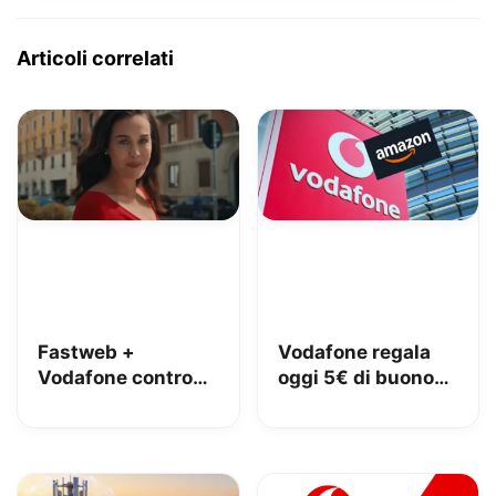
Articoli correlati
Fastweb +
Vodafone regala
Vodafone contro
oggi 5€ di buono
iliad: lo spot con
Amazon, 10€ con
Megan tra le
Vodafone Club
polemiche