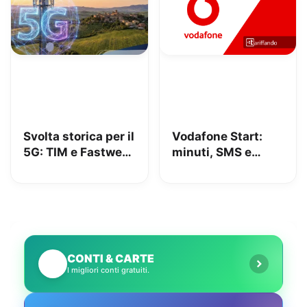
Svolta storica per il
Vodafone Start:
5G: TIM e Fastweb
minuti, SMS e
+ Vodafone
150GB in 5G a
insieme per dire
9.95€
addio alle zone
senza segnale
CONTI & CARTE
💳
I migliori conti gratuiti.