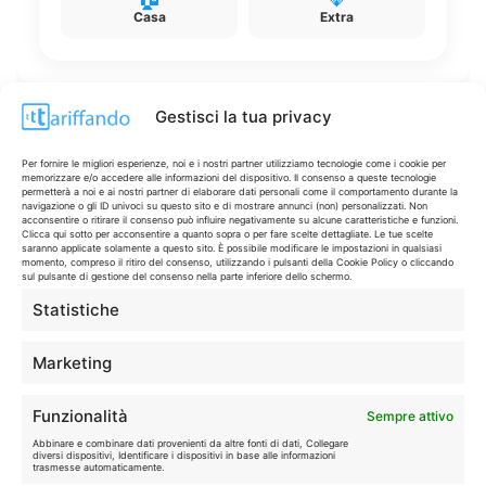
Casa
Extra
Gestisci la tua privacy
Disclaimer
Per fornire le migliori esperienze, noi e i nostri partner utilizziamo tecnologie come i cookie per
memorizzare e/o accedere alle informazioni del dispositivo. Il consenso a queste tecnologie
permetterà a noi e ai nostri partner di elaborare dati personali come il comportamento durante la
navigazione o gli ID univoci su questo sito e di mostrare annunci (non) personalizzati. Non
I marchi citati appartengono ai rispettivi proprietari. Le offerte
acconsentire o ritirare il consenso può influire negativamente su alcune caratteristiche e funzioni.
Clicca qui sotto per acconsentire a quanto sopra o per fare scelte dettagliate. Le tue scelte
segnalate possono subire variazioni: verifica sempre le condizioni
saranno applicate solamente a questo sito. È possibile modificare le impostazioni in qualsiasi
sui siti ufficiali.
momento, compreso il ritiro del consenso, utilizzando i pulsanti della Cookie Policy o cliccando
sul pulsante di gestione del consenso nella parte inferiore dello schermo.
Statistiche
Info
Marketing
In qualità di Affiliato Amazon ed eBay, Tariffando riceve un
Funzionalità
Sempre attivo
guadagno dagli acquisti idonei.
Abbinare e combinare dati provenienti da altre fonti di dati, Collegare
diversi dispositivi, Identificare i dispositivi in base alle informazioni
Note Legali
|
Cookie Policy
trasmesse automaticamente.