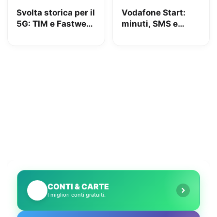
Svolta storica per il
Vodafone Start:
5G: TIM e Fastweb
minuti, SMS e
+ Vodafone
150GB in 5G a
insieme per dire
9.95€
addio alle zone
senza segnale
CONTI & CARTE
💳
I migliori conti gratuiti.