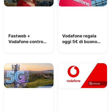
Fastweb +
Vodafone regala
Vodafone contro
oggi 5€ di buono
iliad: lo spot con
Amazon, 10€ con
Megan tra le
Vodafone Club
polemiche