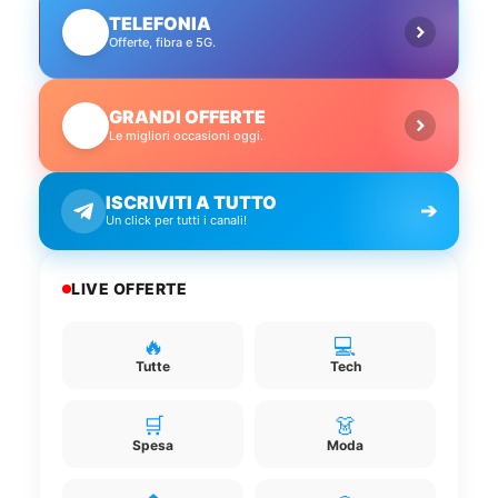
TELEFONIA
📱
Offerte, fibra e 5G.
GRANDI OFFERTE
🔥
Le migliori occasioni oggi.
ISCRIVITI A TUTTO
➔
Un click per tutti i canali!
LIVE OFFERTE
🔥
💻
Tutte
Tech
🛒
👗
Spesa
Moda