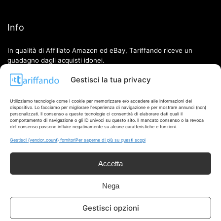
Info
In qualità di Affiliato Amazon ed eBay, Tariffando riceve un
guadagno dagli acquisti idonei.
Gestisci la tua privacy
Note Legali
|
Cookie Policy
Utilizziamo tecnologie come i cookie per memorizzare e/o accedere alle informazioni del
dispositivo. Lo facciamo per migliorare l'esperienza di navigazione e per mostrare annunci (non)
personalizzati. Il consenso a queste tecnologie ci consentirà di elaborare dati quali il
comportamento di navigazione o gli ID univoci su questo sito. Il mancato consenso o la revoca
del consenso possono influire negativamente su alcune caratteristiche e funzioni.
Gestisci {vendor_count} fornitori
Per saperne di più su questi scopi
Accetta
Chi Siamo
|
Contattaci
Nega
Gestisci opzioni
© 2026 - Tariffando® è un marchio registrato - Tutti i diritti sono