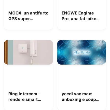
MOOX, un antifurto
ENGWE Engime
GPS super
Pro, una fat-bike
interessante per
super divertente
tenere al sicuro
auto, moto e non
solo: la nostra
prova
Ring Intercom –
yeedi vac max:
rendere smart
unboxing e coupon
qualsiasi citofono
Amazon da 110€