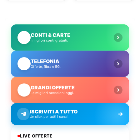
in pochi minuti!
CONTI & CARTE
💳
I migliori conti gratuiti.
TELEFONIA
📱
Offerte, fibra e 5G.
GRANDI OFFERTE
🔥
Le migliori occasioni oggi.
ISCRIVITI A TUTTO
➔
Un click per tutti i canali!
LIVE OFFERTE