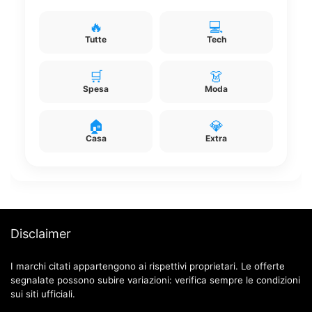
🔥
💻
Tutte
Tech
🛒
👗
Spesa
Moda
🏠
💎
Casa
Extra
Disclaimer
I marchi citati appartengono ai rispettivi proprietari. Le offerte
segnalate possono subire variazioni: verifica sempre le condizioni
sui siti ufficiali.