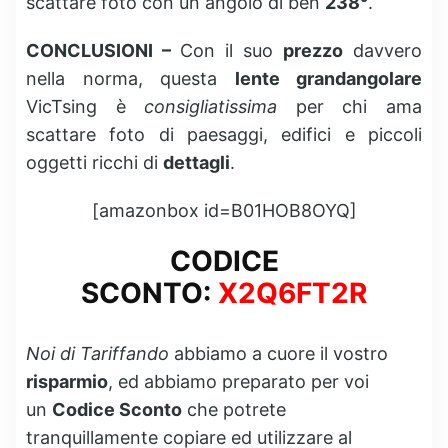
scattare foto con un angolo di ben
238°
.
CONCLUSIONI –
Con il suo
prezzo
davvero
nella norma, questa
lente grandangolare
VicTsing è
consigliatissima
per chi ama
scattare foto di paesaggi, edifici e piccoli
oggetti ricchi di
dettagli
.
[amazonbox id=B01HOB8OYQ]
CODICE
SCONTO:
X2Q6FT2R
Noi di Tariffando
abbiamo a cuore il vostro
risparmio
, ed abbiamo preparato per voi
un
Codice Sconto
che potrete
tranquillamente copiare ed utilizzare al