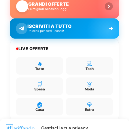
GRANDI OFFERTE
🔥
Le migliori occasioni oggi.
ISCRIVITI A TUTTO
➔
Un click per tutti i canali!
LIVE OFFERTE
🔥
💻
Tutte
Tech
🛒
👗
Spesa
Moda
🏠
💎
Casa
Extra
Gestisci la tua privacy