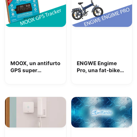
MOOX, un antifurto
ENGWE Engime
GPS super
Pro, una fat-bike
interessante per
super divertente
tenere al sicuro
auto, moto e non
solo: la nostra
prova