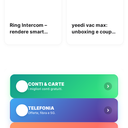
Ring Intercom –
yeedi vac max:
rendere smart
unboxing e coupon
qualsiasi citofono
Amazon da 110€
in pochi minuti!
CONTI & CARTE
💳
I migliori conti gratuiti.
TELEFONIA
📱
Offerte, fibra e 5G.