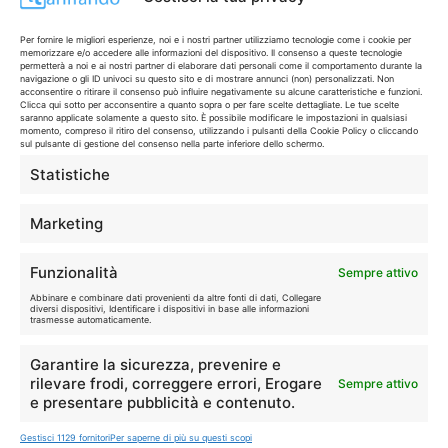
Per fornire le migliori esperienze, noi e i nostri partner utilizziamo tecnologie come i cookie per
memorizzare e/o accedere alle informazioni del dispositivo. Il consenso a queste tecnologie
Disclaimer
permetterà a noi e ai nostri partner di elaborare dati personali come il comportamento durante la
navigazione o gli ID univoci su questo sito e di mostrare annunci (non) personalizzati. Non
acconsentire o ritirare il consenso può influire negativamente su alcune caratteristiche e funzioni.
Clicca qui sotto per acconsentire a quanto sopra o per fare scelte dettagliate. Le tue scelte
I marchi citati appartengono ai rispettivi proprietari. Le offerte
saranno applicate solamente a questo sito. È possibile modificare le impostazioni in qualsiasi
momento, compreso il ritiro del consenso, utilizzando i pulsanti della Cookie Policy o cliccando
segnalate possono subire variazioni: verifica sempre le condizioni
sul pulsante di gestione del consenso nella parte inferiore dello schermo.
sui siti ufficiali.
Statistiche
Marketing
Info
Funzionalità
Sempre attivo
In qualità di Affiliato Amazon ed eBay, Tariffando riceve un
Abbinare e combinare dati provenienti da altre fonti di dati, Collegare
guadagno dagli acquisti idonei.
diversi dispositivi, Identificare i dispositivi in base alle informazioni
trasmesse automaticamente.
Note Legali
|
Cookie Policy
Garantire la sicurezza, prevenire e
rilevare frodi, correggere errori, Erogare
Sempre attivo
e presentare pubblicità e contenuto.
Gestisci 1129 fornitori
Per saperne di più su questi scopi