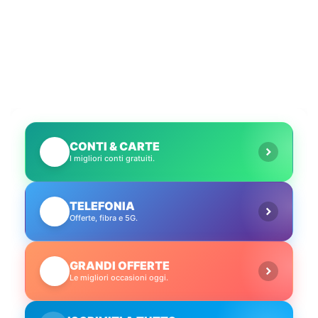
CONTI & CARTE
💳
I migliori conti gratuiti.
TELEFONIA
📱
Offerte, fibra e 5G.
GRANDI OFFERTE
🔥
Le migliori occasioni oggi.