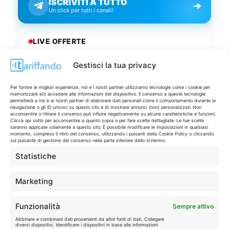
ISCRIVITI A TUTTO
➔
Un click per tutti i canali!
LIVE OFFERTE
Gestisci la tua privacy
🔥
💻
Tutte
Tech
Per fornire le migliori esperienze, noi e i nostri partner utilizziamo tecnologie come i cookie per
memorizzare e/o accedere alle informazioni del dispositivo. Il consenso a queste tecnologie
permetterà a noi e ai nostri partner di elaborare dati personali come il comportamento durante la
🛒
👗
navigazione o gli ID univoci su questo sito e di mostrare annunci (non) personalizzati. Non
Spesa
Moda
acconsentire o ritirare il consenso può influire negativamente su alcune caratteristiche e funzioni.
Clicca qui sotto per acconsentire a quanto sopra o per fare scelte dettagliate. Le tue scelte
saranno applicate solamente a questo sito. È possibile modificare le impostazioni in qualsiasi
momento, compreso il ritiro del consenso, utilizzando i pulsanti della Cookie Policy o cliccando
🏠
💎
sul pulsante di gestione del consenso nella parte inferiore dello schermo.
Casa
Extra
Statistiche
Marketing
Funzionalità
Sempre attivo
Disclaimer
Abbinare e combinare dati provenienti da altre fonti di dati, Collegare
diversi dispositivi, Identificare i dispositivi in base alle informazioni