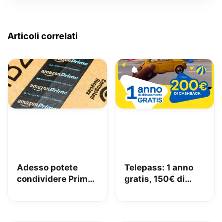
Articoli correlati
Adesso potete
Telepass: 1 anno
condividere Prime
gratis, 150€ di
in famiglia con
carburante e 50€
Amazon Family
di pedaggi GRATIS!