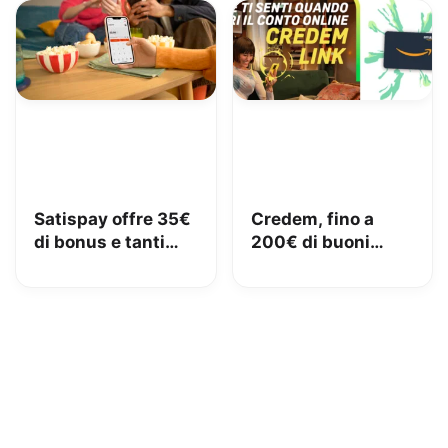
Satispay offre 35€
Credem, fino a
di bonus e tanti
200€ di buoni
servizi utili
Amazon con il
conto gratuito