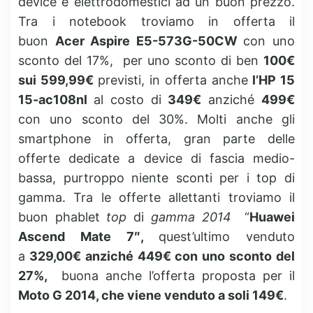
device e elettrodomestici ad un buon prezzo.
Tra i notebook troviamo in offerta il
buon
Acer Aspire E5-573G-50CW
con uno
sconto del 17%, per uno sconto di ben
100€
sui 599,99€
previsti, in offerta anche
l’HP 15
15-ac108nl
al costo di
349€
anziché
499€
con uno sconto del 30%. Molti anche gli
smartphone in offerta, gran parte delle
offerte dedicate a device di fascia medio-
bassa, purtroppo niente sconti per i top di
gamma. Tra le offerte allettanti troviamo il
buon phablet
top
di
gamma 2014
“
Huawei
Ascend Mate 7″,
quest’ultimo venduto
a
329,00€ anziché 449€ con uno sconto del
27%,
buona anche l’offerta proposta per il
Moto G 2014, che viene venduto a soli 149€
.